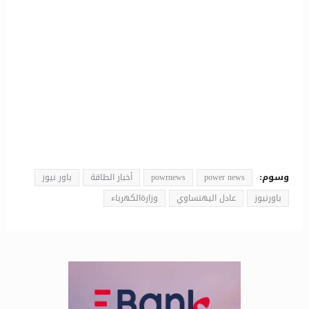
وسوم:
power news
powrnews
أخبار الطاقة
باور نيوز
باورنيوز
عادل اليهنساوي
وزارةالكهرباء