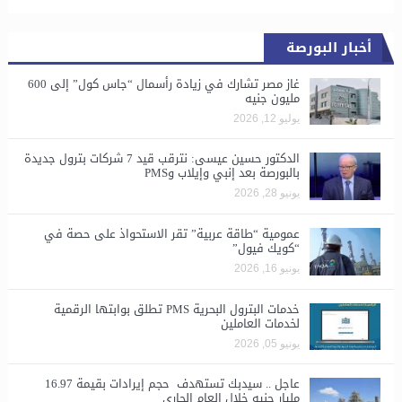
أخبار البورصة
غاز مصر تشارك في زيادة رأسمال “جاس كول” إلى 600
مليون جنيه
يوليو 12, 2026
الدكتور حسين عيسى: نترقب قيد 7 شركات بترول جديدة
بالبورصة بعد إنبي وإيلاب وPMS
يونيو 28, 2026
​عمومية “طاقة عربية” تقر الاستحواذ على حصة في
“كويك فيول”
يونيو 16, 2026
خدمات البترول البحرية PMS تطلق بوابتها الرقمية
لخدمات العاملين
يونيو 05, 2026
عاجل .. سيدبك تستهدف حجم إيرادات بقيمة 16.97
مليار جنيه خلال العام الجاري