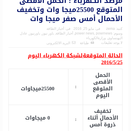
مرصد الكهرباء : الحمل الاقصى
المتوقع 25500ميجا وات وتخفيف
الأحمال أمس صفر ميجا وات
كتبه:
zema
فى:
مايو 25, 2016
فى:
أخبار الطاقة
وسوم:
powrnews
,
power news
,
أخبار الطاقة
,
باور نيوز
,
باورنيوز
,
عادل
اليهنساوي
,
وزارةالكهرباء
لا يوجد تعليقات
طباعة
البريد الالكترونى
الحالة المتوقعةلشبكة الكهرباء اليوم
2016/5/25
الحمل
الأقصى
المتوقع
25500
ميجاوات
:
اليوم
تخفيف
الأحمال أثناء
0 ميجاوات
:
ذروة أمس