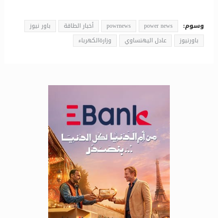
وسوم:
power news
powrnews
أخبار الطاقة
باور نيوز
باورنيوز
عادل اليهنساوي
وزارةالكهرباء