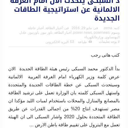
د السبكى يتحدث الان امام الغرفة
الالمانية عن استراتيجية الطاقات
الجديدة
كتبه:
zema
فى:
مايو 29, 2016
فى:
أخبار الطاقة
,
أخبار عاجلة
وسوم:
powrnews
,
power news
,
أخبار الطاقة
,
باور نيوز
,
باورنيوز
,
عادل
اليهنساوي
,
وزارةالكهرباء
لا يوجد تعليقات
طباعة
البريد الالكترونى
كتب هانى رجب
بدأ الدكتور محمد السبكى رئيس هيئة الطاقة الجديدة الان
عرض كلمة وزير الكهرباء امام الغرفة العربية الالمانية
وسيتحدث السبكى عن خطة الطاقات الجديدة والمتجددة
واستهل السبكى كلمته بان الوزارة تعمل على ترشيد الطاقة
بالمصانع والمنازل والمحلات باستخدام لمبات الليد مؤكدا ان
مصر تستهدف انتاج 20% من اجمالى القدرات عن طريق
الطاقة المتجددة بحلول 2020 واشار السبكى الى ان الهيئة
تعمل مع البترول على تقييم طاقة باطن الارض …