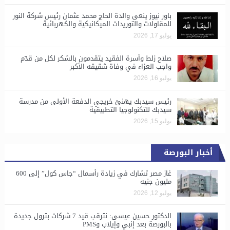
باور نيوز ينعى والدة الحاج محمد عثمان رئيس شركة النور
للمقاولات والتوريدات الميكانيكية والكهربائية
يوليو 17, 2026
صلاح زلط وأسرة الفقيد يتقدمون بالشكر لكل من قدّم
واجب العزاء في وفاة شقيقه الأكبر
يوليو 16, 2026
رئيس سيدبك يهنئ خريجي الدفعة الأولى من مدرسة
سيدبك للتكنولوجيا التطبيقية
يوليو 15, 2026
أخبار البورصة
غاز مصر تشارك في زيادة رأسمال “جاس كول” إلى 600
مليون جنيه
يوليو 12, 2026
الدكتور حسين عيسى: نترقب قيد 7 شركات بترول جديدة
بالبورصة بعد إنبي وإيلاب وPMS