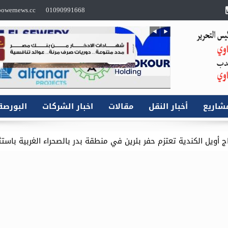
owernews.cc
01090991668
شاريع
أخبار النقل
مقالات
اخبار الشركات
البورصة
ر بئرين في منطقة بدر بالصحراء الغربية باستثمارات 16.1 مليون دولار