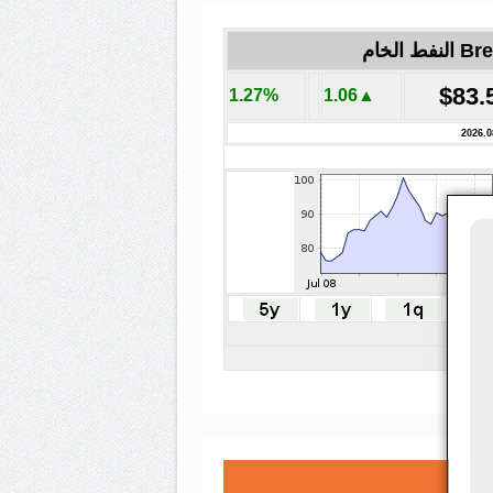
لنفط الخام
$83.
1.27%
▲1.06
2026.0