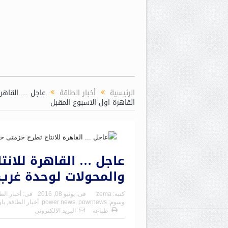
الرئيسية
أخبار الطاقة
عاجل … القاهرة
القاهرة اول الاسبوع المقبل
عاجل … القاهرة للانت
والمحولات لوحدة غرب 
كتبه:
zema
فى:
يونيو 08, 2016
فى:
أخبار الط
وسوم:
powrnews
,
power news
,
أخبار الطاقة
,
باو
طباعة
البريد الالكترونى