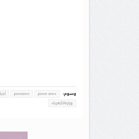
وسوم:
power news
powrnews
أخبا
وزارةالكهرباء