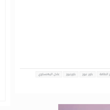
ر الطاقة
باور نيوز
باورنيوز
عادل اليهنساوي