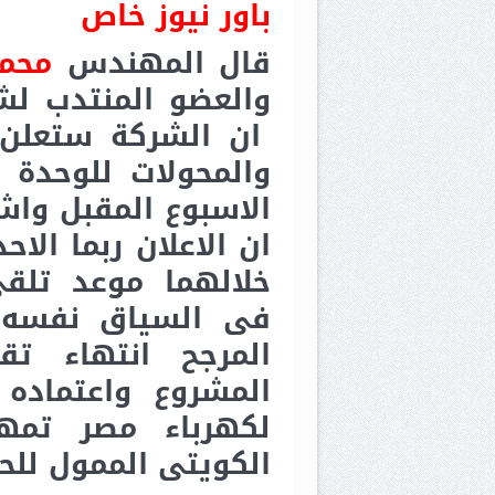
باور نيوز خاص
قال المهندس
محمد
والعضو المنتدب لشر
ان الشركة ستعلن 
والمحولات للوحدة ا
الاسبوع المقبل واشار
ان الاعلان ربما الاح
خلالهما موعد تلق
فى السياق نفسه 
المرجح انتهاء تقر
المشروع واعتماده
لكهرباء مصر تمهي
الكويتى الممول للحز