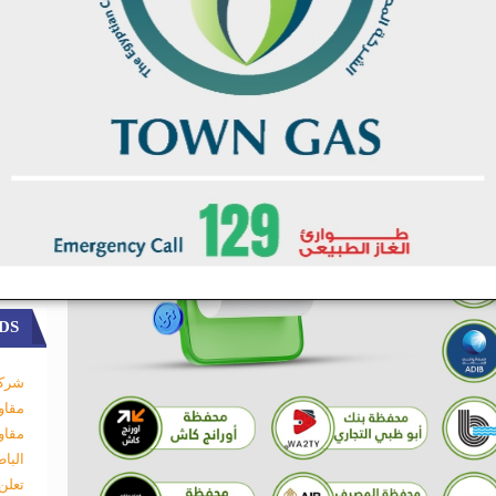
DS
شركة
مقاو
مقاو
البا
تعلن