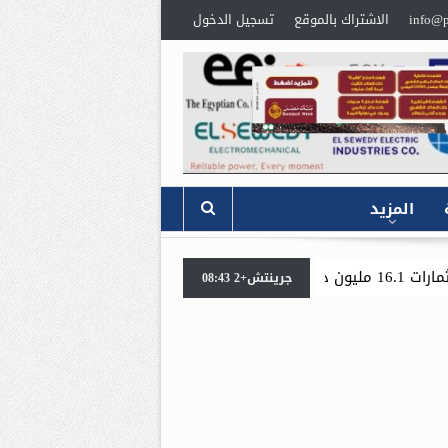
info@p
الاشتراك بالموقع
تسجيل الدخول
المزيد
«جنوب الوادي القابضة للبترول» تنظم لقاءً توعويًا حول إدارة 
جرينتش+2 08:43