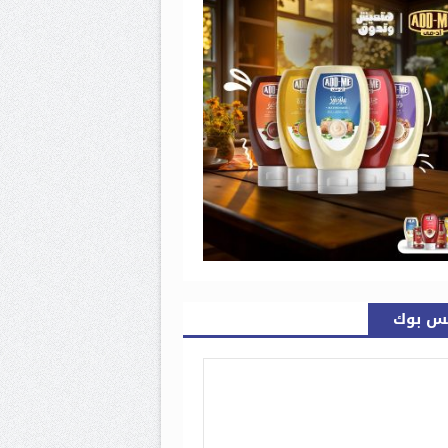
س بوك