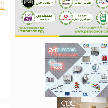
لمقا
مقاو
البا