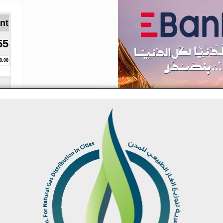
Brent ا
55
8.08