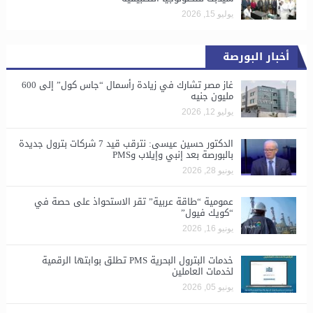
يوليو 15, 2026
أخبار البورصة
غاز مصر تشارك في زيادة رأسمال “جاس كول” إلى 600
مليون جنيه
يوليو 12, 2026
الدكتور حسين عيسى: نترقب قيد 7 شركات بترول جديدة
بالبورصة بعد إنبي وإيلاب وPMS
يونيو 28, 2026
​عمومية “طاقة عربية” تقر الاستحواذ على حصة في
“كويك فيول”
يونيو 16, 2026
خدمات البترول البحرية PMS تطلق بوابتها الرقمية
لخدمات العاملين
يونيو 05, 2026