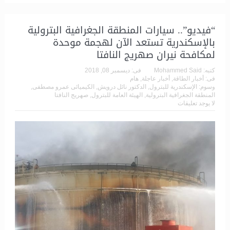
“فيديو”.. سيارات المنطقة الجغرافية البترولية
بالإسكندرية تستعد الآن لهجمة موحدة
لمكافحة نيران صهريج النافتا
كتبه:
Mohammed Said
فى:
ديسمبر 08, 2018
فى:
أخبار الطاقة
,
أخبار عاجلة
,
هام
وسوم:
الإسكندرية للبترول
,
الدكتور نائل درويش
,
الكيميائى عمرو مصطفى
,
المنطقة الجغرافية البترولية
,
الهيئة العامة للبترول
,
صهريج النافتا
لا يوجد تعليقات