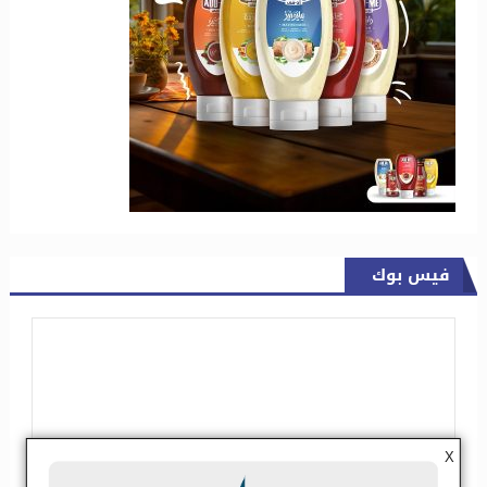
فيس بوك
X