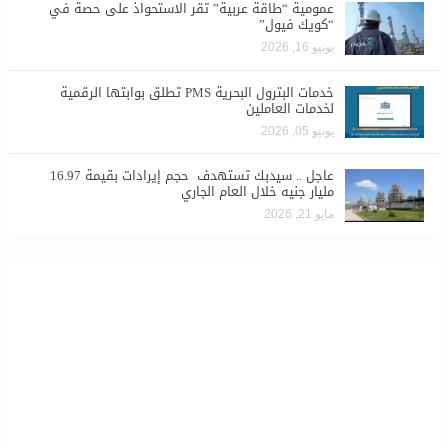
​عمومية “طاقة عربية” تقر الاستحواذ على حصة في
“كويك فيول”
يونيو 16, 2026
خدمات البترول البحرية PMS تطلق بوابتها الرقمية
لخدمات العاملين
يونيو 05, 2026
عاجل .. سيدبك تستهدف حجم إيرادات بقيمة 16.97
مليار جنيه خلال العام الجاري
مايو 21, 2026