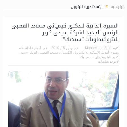
 المؤسسات إلى الاثنين معًا؟
الرئيسية
الإسكندرية للبترول
السيرة الذاتية للدكتور كيميائى مسعد القصبى
الرئيس الجديد لشركة سيدى كرير
للبتروكيماويات “سيدبك”
كتبه:
Mohammed Said
فى:
يناير 15, 2019
فى:
أخبار عاجلة
,
هام
وسوم:
أموك
,
الإسكندرية للبترول
,
الكيميائى مسعد القصبى
,
انربك
,
سيدى
كرير للبتروكيماويات سيدبك
لا يوجد تعليقات