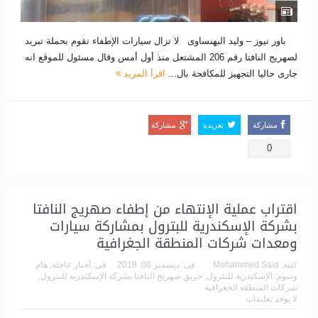
باور نيوز – وليد البهنساوى لا تزال سيارات الإطفاء تقوم بحملة تبريد
لصهريج النافتا رقم 206 المشتعل منذ أول أمس وقال مسئول للموقع انه
جارى حاليا التجهيز للمكافحة بال...
اقرأ المزيد
مشاركة
تغريدة
مشاركة
0
اقتراب عملية الإنتهاء من إطفاء صهريج النافتا
بشركة الإسكندرية للبترول بمشاركة سيارات
ومعدات شركات المنطقة الجغرافية
كتبه:
Mohammed Said
فى:
ديسمبر 06, 2018
فى:
أخبار عاجلة
,
هام
وسوم:
الإسكندرية للبترول
,
حريق صهريج النافتا بشركة الإسكندرية للبترول
,
شركات المنطقة الجغرافية
لا يوجد تعليقات