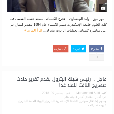
باور نيوز – وليد البهنساوى تخرج الكيميائى مسعد عطية القصبى فى
كلية العلوم جامعة الإسكندرية قسم الكيمياء عام 1984 بتقدير امتياز. ثم
عين مباشرة كيميائي بعمليات الزيوت بشرك...
اقرأ المزيد
مشاركة
تغريدة
مشاركة
0
عاجل .. رئيس هيئة البترول يقدم تقرير حادث
صهريج النافتا للملا غدا
كتبه:
Mohammed Said
فى:
ديسمبر 09, 2018
فى:
أخبار الطاقة
,
أخبار عاجلة
,
هام
وسوم:
إشتغال صهاريج النافتا
,
الإسكندرية للبترول
,
الهيئة العامة للبترول
لا يوجد تعليقات