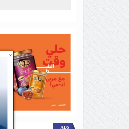
X
ADS