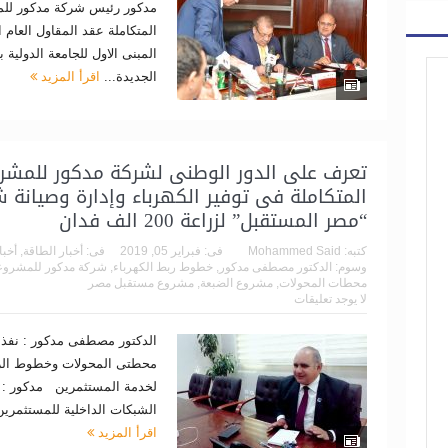
مدكور رئيس شركة مدكور للم
المتكاملة عقد المقاول العام 
المبنى الاول للجامعة الدولية ب
الجديدة...
اقرأ المزيد
تعرف على الدور الوطنى لشركة مدكور للمشر
المتكاملة فى توفير الكهرباء وإدارة وصيانة
“مصر المستقبل” لزراعة 200 الف فدان
كتبه:
Mohammed Said
فى:
فبراير 05, 2019
فى:
أخبار الطاقة
,
أخبا
وسوم:
الدكتور مصطفى مدكور
,
خطوط ربط الكهرباء
,
شركة مدكور للمشروعا
محطات المحولات
,
مشروع الضبعة
,
مشروع مستقبل مصر
لا يوجد تعليقات
الدكتور مصطفى مدكور : نفذنا
محطتى المحولات وخطوط ال
لخدمة المستثمرين مدكور : نقو
الشبكات الداخلية للمستثمرين 
اقرأ المزيد