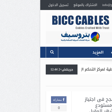
info@p
الاشتراك بالموقع
تسجيل الدخول
المزيد
رئيس 
جرينتش+2 12:44
جح فى اجتياز
مشاركة
ولات مستودع
0