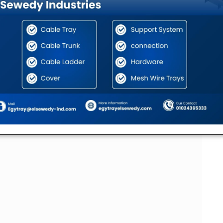
ي
ل
كة