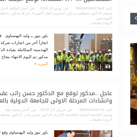
كتبه:
Mohammed Said
فى:
يونيو 13, 2019
فى:
أخبار الطاقة
,
أخبار
وسوم:
الدكتور مصطفى مدكور
,
المصرية لنقل الكهرباء
,
شركة مدكور
,
محطة 
المهندسين
لا يوجد تعليقات
باور نيوز ــ وليد البهنساوى 
انجازاً أخر من انجازات شرك
الهندسية المتكاملة بقيادة 
مدكور تم اليوم الانتهاء بنجاح من اخ
المزيد
عاجل ..مدكور توقع مع الدكتور حسن راتب عقد 
وانشاءات المرحلة الاولى للجامعة الدولية بالع
كتبه:
Mohammed Ali
فى:
فبراير 13, 2019
فى:
أخبار محلية
,
هام
وسوم:
الجامعة الدولية بالعاصمة الادارية
,
الدكتور حسن راتب
,
الدكتور مصطفى
لا يوجد تعليقات
باور نيوز وليد البهنساوى وقع