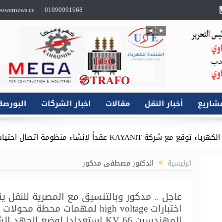
owernews.cc
01090991668
شاريع
أخبار النقل
مقالات
اخبار الشركات
البورصة
لقاهرة الكبرى لتعزيز استقرار الشبكة القومية
الرئيسية
الدكتور مصطفى مدكور
عاجل .. مدكور وبالتنسيق مع المصرية للنقل ين
اختبارات high voltage لمهمات محطة مح
المهندسين KV 66 استعدادا لوضع الجهد الشهر المقبل