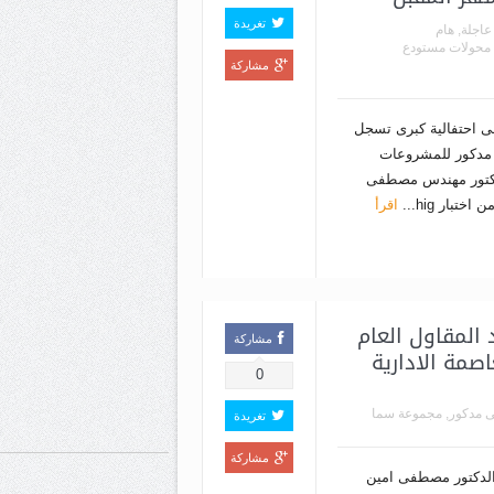
تغريدة
 عاجلة
,
هام
محولات مستودع
مشاركة
فى احتفالية كبرى تسجل
ة مدكور للمشروعات
الدكتور مهندس مصطفى
تبار hig...
اقرأ
المقاول العام
مشاركة
اصمة الادارية
0
 مدكور
,
مجموعة سما
تغريدة
مشاركة
 الدكتور مصطفى امين