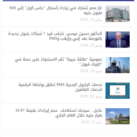
غاز مصر تشارك في زيادة رأسمال “جاس كول” إلى 600
مليون جنيه
يوليو 12, 2026
الدكتور حسين عيسى: نترقب قيد 7 شركات بترول جديدة
بالبورصة بعد إنبي وإيلاب وPMS
يونيو 28, 2026
​عمومية “طاقة عربية” تقر الاستحواذ على حصة في
“كويك فيول”
يونيو 16, 2026
خدمات البترول البحرية PMS تطلق بوابتها الرقمية
لخدمات العاملين
يونيو 05, 2026
عاجل .. سيدبك تستهدف حجم إيرادات بقيمة 16.97
مليار جنيه خلال العام الجاري
مايو 21, 2026