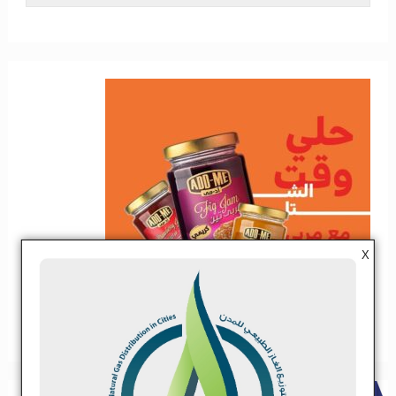
X
ADS