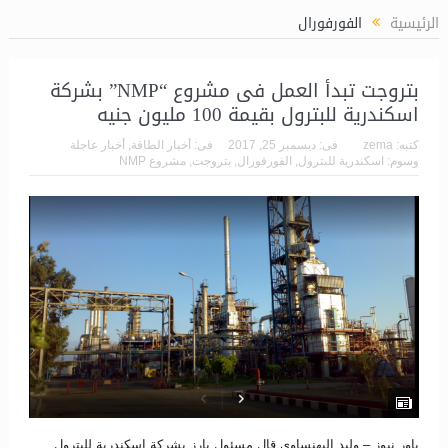
إيني تعين “أندريا” مدي
الرئيسية
الفورفورال
بتروجت تبدأ العمل فى مشروع “NMP” بشركة
اسكندرية للبترول بقيمة 100 مليون جنيه
كتبه:
zema
فى:
ديسمبر 25, 2017
فى:
أخبار الطاقة
,
أخبار عاجلة
وسوم:
اسكندرية للبترول
,
الفورفورال
,
بتروجت
,
مشروع NMP
باور نيوز – وليد البهنساوى قال مسئول بارز بشركة اسكندرية للبترول