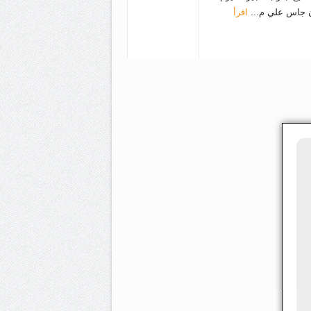
ون جاس علي م...
اقرأ