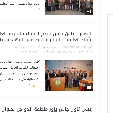
ياسر فؤاد بهنس رئيس مجلس ا
بالصور .. تاون جاس تنظم احتفالية لتكريم العا
وأبناء العاملين المتفوقين بحضور المهندس 
كتبه:
Mohammed Said
فى:
نوفمبر 25, 2018
فى:
منوعات
وسوم:
المهندس ياسر بهنس
,
تاون جاس
لا يوجد تعليقات
كتب : محمد سعيد نظمت ش
احتفالية لتكريم العامل المثا
ياسر بهنس رئيس مجلس ادارة
الاحتفالية تكريم ابناء العاملين
المزيد
رئيس تاون جاس يزور منطقة الدواجن بحلوان ل