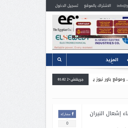
info@p
الاشتراك بالموقع
تسجيل الدخول
المزيد
ز يتقدم بخالص العزاء،
للمرة الثانية خلال ايام .. وزير البترول و
جرينتش+2 01:02
وع محطة المعالجة المسبقة للغاز (LPP)
ء إشعال النيران
مشاركة
0