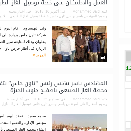
العمل والاطمئنان على خطة توصيل الغاز الطب
كتبه:
Mohammed Said
فى:
أكتوبر 10, 2018
فى:
أخبار محلية
وسوم:
المهندس ياسر بهنس
,
تاون جاس
,
خطط توصيل الغاز الطبيعى
لا ي
وليد البهنساوى قام اليوم 
شركة تاون جاس بزيارة الى ا
بحلوان وذلك لمتابعه سير الع
الزيارة فى أطار حرص تاون جا
المزيد
1
المهندس ياسر بهنس رئيس “تاون جاس” يتفق
محطة الغاز الطبيعى بأطفيح جنوب الجيزة
كتبه:
Mohammed Said
فى:
سبتمبر 25, 2018
فى:
أخبار محلية
وسوم:
أسعار الغاز
,
المهندس ياسر بهنس
,
تاون جاس
,
توصيل الغاز للمنازل
محمد سعيد تفقد اليوم الم
مجلس الإدارة والعضو المنتد
إنشاء محطة الغاز الطبيعى بأط