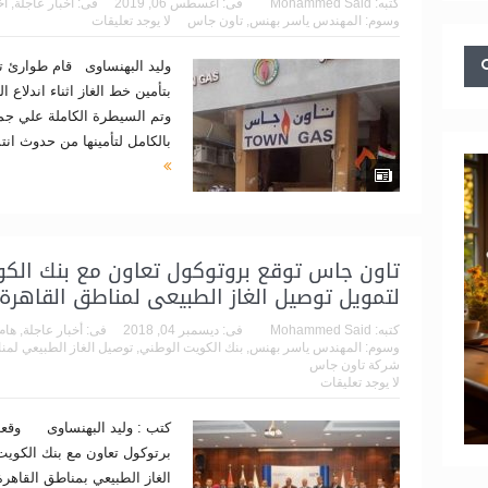
كتبه:
Mohammed Said
فى:
أغسطس 06, 2019
فى:
أخبار عاجلة
,
أخ
وسوم:
المهندس ياسر بهنس
,
تاون جاس
لا يوجد تعليقات
وليد البهنساوى قام طوارئ ت
بتأمين خط الغاز اثناء اندلاع 
وتم السيطرة الكاملة علي ج
بالكامل لتأمينها من حدوث انت
تاون جاس توقع بروتوكول تعاون مع بنك الك
لتمويل توصيل الغاز الطبيعى لمناطق القاهرة 
كتبه:
Mohammed Said
فى:
ديسمبر 04, 2018
فى:
أخبار عاجلة
,
هام
وسوم:
المهندس ياسر بهنس
,
بنك الكويت الوطني
,
توصيل الغاز الطبيعي لمنا
شركة تاون جاس
لا يوجد تعليقات
كتب : وليد البهنساوى وقع
برتوكول تعاون مع بنك الكوي
الغاز الطبيعي بمناطق القاهر