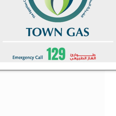
ي
ل
كة