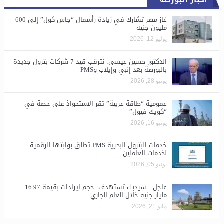
غاز مصر تشارك في زيادة رأسمال “جاس كول” إلى 600
مليون جنيه
يوليو 12, 2026
الدكتور حسين عيسى: نترقب قيد 7 شركات بترول جديدة
بالبورصة بعد إنبي وإيلاب وPMS
يونيو 28, 2026
​عمومية “طاقة عربية” تقر الاستحواذ على حصة في
“كويك فيول”
يونيو 16, 2026
خدمات البترول البحرية PMS تطلق بوابتها الرقمية
لخدمات العاملين
يونيو 05, 2026
عاجل .. سيدبك تستهدف حجم إيرادات بقيمة 16.97
مليار جنيه خلال العام الجاري
مايو 21, 2026