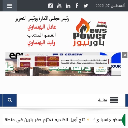
أغسطس 07, 2026
قائمة
كو جاسباري”
تاج أويل الكندية تعتزم حفر بئرين في منطقة بدر بالصحراء الغربية