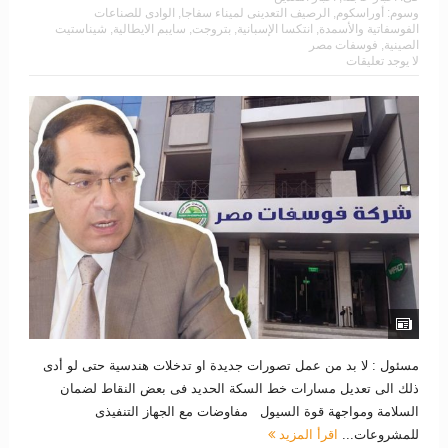
وسوم:
أوراسكوم
,
الرصيف التعدينى لميناء سفاجا
,
الوادى للصناعات
الفوسفاتية والأسمدة
,
انتكسا الإسبانية
,
بتروجت
,
سايبم الايطالية
,
شيناستيت
الصينية
,
فوسفات مصر
لا يوجد تعليقات
مسئول : لا بد من عمل تصورات جديدة او تدخلات هندسية حتى لو أدى
ذلك الى تعديل مسارات خط السكة الحديد فى بعض النقاط لضمان
السلامة ومواجهة قوة السيول مفاوضات مع الجهاز التنفيذى
للمشروعات...
اقرأ المزيد