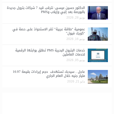
الدكتور حسين عيسى: نترقب قيد 7 شركات بترول جديدة
بالبورصة بعد إنبي وإيلاب وPMS
يونيو 28, 2026
​عمومية “طاقة عربية” تقر الاستحواذ على حصة في
“كويك فيول”
يونيو 16, 2026
خدمات البترول البحرية PMS تطلق بوابتها الرقمية
لخدمات العاملين
يونيو 05, 2026
عاجل .. سيدبك تستهدف حجم إيرادات بقيمة 16.97
مليار جنيه خلال العام الجاري
مايو 21, 2026