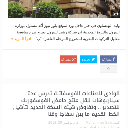
وليد البهنساوي في خبر عاجل ورد لموقع باور نيوز أكد مسئول بوزارة
البترول والثروة المعدنية ان شركة رشيد للبترول تعتزم طرح مناقصة
مقاول التركيبات البحرية لمشروع المرحلة العاشرة “ب”...
اقرأ المزيد
مشاركة
تغريدة
مشاركة
0
الوادى للصناعات الفوسفاتية تدرس عدة
سيناريوهات لنقل منتج حامض الفوسفوريك
للتصدير .. وتفاوض هيئة السكة الحديد لتأهيل
الخط القديم ما بين سفاجا وقنا
كتبه:
Mohammed Said
فى:
نوفمبر 30, 2018
فى:
أخبار عاجلة
,
اخبار التعدين