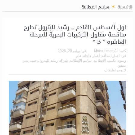
طة المعالجة المسبقة للغاز (LPP)
الرئيسية
سايبم الايطالية
اول أغسطس القادم .. رشيد للبترول تطرح
مناقصة مقاول التركيبات البحرية للمرحلة
العاشرة ” B “
كتبه:
Mohammed Ali
فى:
يوليو 20, 2020
فى:
أخبار الطاقة
,
أخبار عاجلة
,
هام
وسوم:
تكنيب الإيطالية
,
سايبم الايطالية
,
شركة رشيد للبترول
,
صب سي
سيفن
لا يوجد تعليقات