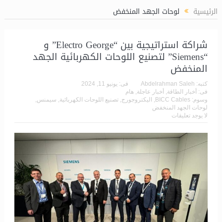
الرئيسية
لوحات الجهد المنخفض
شراكة استراتيجية بين “Electro George” و
“Siemens” لتصنيع اللوحات الكهربائية الجهد
المنخفض
كتبه:
Abdelrahman Saleh
فى:
يونيو 11, 2024
فى:
أخبار الطاقة
,
أخبار عاجلة
,
هام
وسوم:
BICC Cables
,
اليكتروجورج
,
تصنيع اللوحات الكهربائية
,
سيمنس
,
لوحات الجهد المنخفض
لا يوجد تعليقات