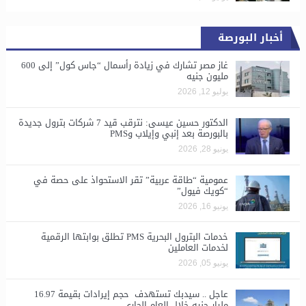
أخبار البورصة
غاز مصر تشارك في زيادة رأسمال “جاس كول” إلى 600
مليون جنيه
يوليو 12, 2026
الدكتور حسين عيسى: نترقب قيد 7 شركات بترول جديدة
بالبورصة بعد إنبي وإيلاب وPMS
يونيو 28, 2026
​عمومية “طاقة عربية” تقر الاستحواذ على حصة في
“كويك فيول”
يونيو 16, 2026
خدمات البترول البحرية PMS تطلق بوابتها الرقمية
لخدمات العاملين
يونيو 05, 2026
عاجل .. سيدبك تستهدف حجم إيرادات بقيمة 16.97
مليار جنيه خلال العام الجاري