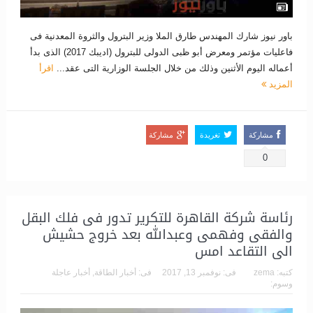
باور نيوز شارك المهندس طارق الملا وزير البترول والثروة المعدنية فى
فاعليات مؤتمر ومعرض أبو ظبى الدولى للبترول (اديبك 2017) الذى بدأ
أعماله اليوم الأثنين وذلك من خلال الجلسة الوزارية التى عقد...
اقرأ
المزيد
مشاركة
تغريدة
مشاركة
0
رئاسة شركة القاهرة للتكرير تدور فى فلك البقل
والفقى وفهمى وعبدالله بعد خروج حشيش
الى التقاعد امس
كتبه:
zema
فى:
نوفمبر 13, 2017
فى:
أخبار الطاقة
,
أخبار عاجلة
وسوم: