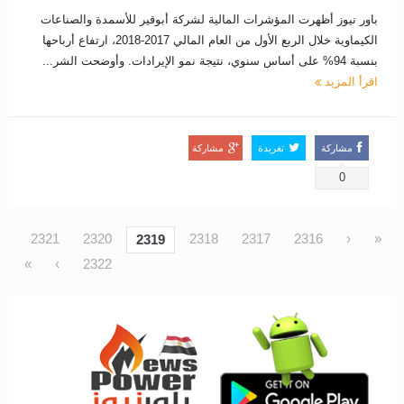
باور نيوز أظهرت المؤشرات المالية لشركة أبوقير للأسمدة والصناعات
الكيماوية خلال الربع الأول من العام المالي 2017-2018، ارتفاع أرباحها
بنسبة 94% على أساس سنوي، نتيجة نمو الإيرادات. وأوضحت الشر...
اقرأ المزيد
مشاركة
تغريدة
مشاركة
0
2321
2320
2318
2317
2316
‹
«
2319
»
›
2322