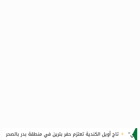
يل الكندية تعتزم حفر بئرين في منطقة بدر بالصحراء الغربية باستثمارات 16.1 مليون دو