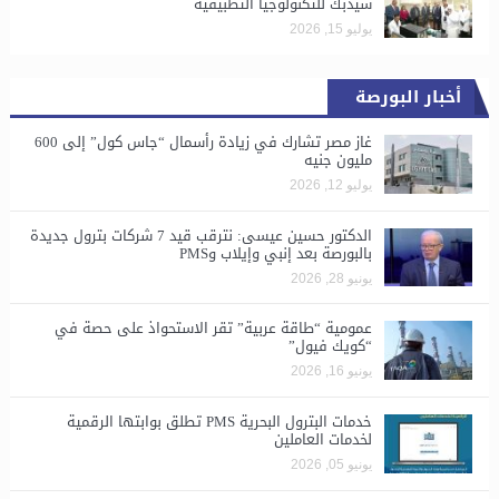
سيدبك للتكنولوجيا التطبيقية
يوليو 15, 2026
أخبار البورصة
غاز مصر تشارك في زيادة رأسمال “جاس كول” إلى 600
مليون جنيه
يوليو 12, 2026
الدكتور حسين عيسى: نترقب قيد 7 شركات بترول جديدة
بالبورصة بعد إنبي وإيلاب وPMS
يونيو 28, 2026
​عمومية “طاقة عربية” تقر الاستحواذ على حصة في
“كويك فيول”
يونيو 16, 2026
خدمات البترول البحرية PMS تطلق بوابتها الرقمية
لخدمات العاملين
يونيو 05, 2026