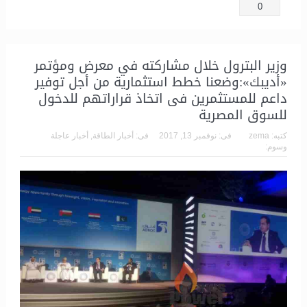
0
وزير البترول خلال مشاركته في معرض ومؤتمر
«أديبك»:وضعنا خطط استثمارية من أجل توفير
داعم للمستثمرين فى اتخاذ قراراتهم للدخول
للسوق المصرية
كتبه:
zema
فى:
نوفمبر 13, 2017
فى:
أخبار الطاقة
,
أخبار عاجلة
وسوم: