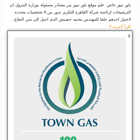
باور نيوز خاص علم موقع باور نيوز من مصادر مسئولة بوزارة البترول ان
الترشيحات لرئاسة شركة القاهرة للتكرير تدور بين 4 شخصيات محددة
لاختيار احدهم خلفا للمهندس محمد حشيش الذى احيل الى سن التقاع...
اقرأ المزيد
X
مشاركة
تغريدة
مشاركة
0
القلعة المصرية للاستثمار تنتهى من المرحلة
الاولى لبناء 50 ميجاوات من الطاقة الشمسية
بموقع بنبان باجمالى استثمارات يصل الى 1.1
مليار جنيه
كتبه:
zema
فى:
نوفمبر 12, 2017
فى:
أخبار الطاقة
,
أخبار عاجلة
وسوم: