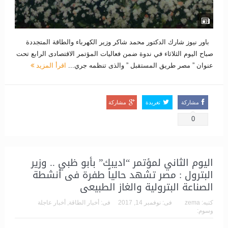
باور نيوز شارك الدكتور محمد شاكر وزير الكهرباء والطاقة المتجددة
صباح اليوم الثلاثاء في ندوة ضمن فعاليات المؤتمر الاقتصادى الرابع تحت
عنوان ” مصر طريق المستقبل ” والذى تنظمه جري...
اقرأ المزيد
مشاركة
تغريدة
مشاركة
0
اليوم الثاني لمؤتمر “اديبك” بأبو ظبي .. وزير
البترول : مصر تشهد حالياً طفرة فى أنشطة
الصناعة البترولية والغاز الطبيعى
كتبه:
zema
فى:
نوفمبر 14, 2017
فى:
أخبار الطاقة
,
أخبار عاجلة
وسوم: