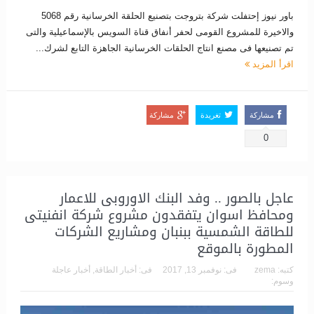
باور نيوز إحتفلت شركة بتروجت بتصنيع الحلقة الخرسانية رقم 5068
والاخيرة للمشروع القومى لحفر أنفاق قناة السويس بالإسماعيلية والتى
تم تصنيعها فى مصنع انتاج الحلقات الخرسانية الجاهزة التابع لشرك...
اقرأ المزيد
مشاركة
تغريدة
مشاركة
0
عاجل بالصور .. وفد البنك الاوروبى للاعمار
ومحافظ اسوان يتفقدون مشروع شركة انفنيتى
للطاقة الشمسية ببنبان ومشاريع الشركات
المطورة بالموقع
كتبه:
zema
فى:
نوفمبر 13, 2017
فى:
أخبار الطاقة
,
أخبار عاجلة
وسوم: