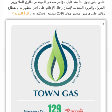
خاص..باور نيوز: بدأ منذ قليل مؤتمر صحفى للمهندس طارق الملا وزير
البترول والثروة المعدنية لإطلاع رجال الإعلام على آخر التطورات بالقطاع
وذلك على هامش مؤتمر موك 2016 بمدينة الاسكندرية .
اقرأ المزيد
X
مشاركة
تغريدة
مشاركة
0
2594
2593
2591
2590
2589
‹
«
2592
»
›
2595