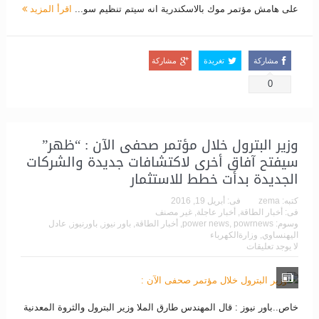
على هامش مؤتمر موك بالاسكندرية انه سيتم تنظيم سو...
اقرأ المزيد
مشاركة
تغريدة
مشاركة
0
وزير البترول خلال مؤتمر صحفى الآن : “ظهر”
سيفتح آفاق أخرى لاكتشافات جديدة والشركات
الجديدة بدأت خطط للاستثمار
كتبه:
zema
فى:
أبريل 19, 2016
فى:
أخبار الطاقة
,
أخبار عاجلة
,
غير مصنف
وسوم:
powrnews
,
power news
,
أخبار الطاقة
,
باور نيوز
,
باورنيوز
,
عادل
اليهنساوي
,
وزارةالكهرباء
لا يوجد تعليقات
خاص..باور نيوز : قال المهندس طارق الملا وزير البترول والثروة المعدنية