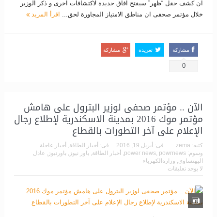
ان كشف حقل “ظهر” سيفتح افاق جديدة لاكتشافات اخرى و ذكر الوزير
خلال مؤتمر صحفى ان مناطق الامتياز المجاورة لحق...
اقرأ المزيد
مشاركة
تغريدة
مشاركة
0
الآن .. مؤتمر صحفى لوزير البترول على هامش
مؤتمر موك 2016 بمدينة الاسكندرية لإطلاع رجال
الإعلام على آخر التطورات بالقطاع
كتبه:
zema
فى:
أبريل 19, 2016
فى:
أخبار الطاقة
,
أخبار عاجلة
وسوم:
powrnews
,
power news
,
أخبار الطاقة
,
باور نيوز
,
باورنيوز
,
عادل
اليهنساوي
,
وزارةالكهرباء
لا يوجد تعليقات