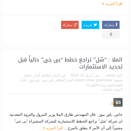
اقرأ المزيد
مشاركة
تغريدة
مشاركة
0
الملا : “شل” تراجع خطط “بى جى” حالياً قبل
تحديد الاستثمارات
كتبه:
zema
فى:
أبريل 19, 2016
فى:
أخبار الطاقة
,
أخبار عاجلة
وسوم:
powrnews
,
power news
,
أخبار الطاقة
,
باور نيوز
,
باورنيوز
,
عادل
اليهنساوي
,
وزارةالكهرباء
لا يوجد تعليقات
خاص..باور نيوز : قال المهندس طارق الملا وزير البترول والثروة المعدنية
ان شركة “شل” تراجع الخطط الاستثمارية للشركة المشتراة “بى جى”
مشيراً إلي أن الأمر لا يتعلق بالمرح...
اقرأ المزيد