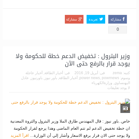
مشاركة
تغريدة
مشاركة
0
وزير البترول : تخفيض الدعم خطة للحكومة ولا
يوجد قرار بالرفع حتى الآن
كتبه:
zema
فى:
أبريل 19, 2016
فى:
أخبار الطاقة
,
أخبار عاجلة
وسوم:
powrnews
,
power news
,
أخبار الطاقة
,
باور نيوز
,
باورنيوز
,
عادل
اليهنساوي
,
وزارةالكهرباء
لا يوجد تعليقات
خاص..باور نيوز : قال المهندس طارق الملا وزير البترول والثروة المعدنية
ان خطة تخفيض الدعم لم تتم العام الماضى وهذا يرجع لقرار الحكومة
ولا يوجد حتى الان قرار برفع الاسعار وأشار إلي أن الوزارة...
اقرأ المزيد