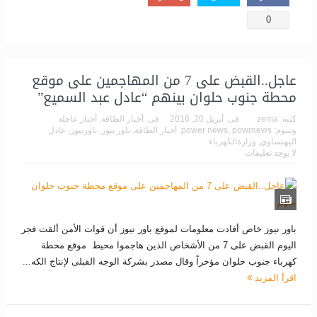
0
عاجل..القبض على 7 من المهاجمين على موقع
محطة جنوب حلوان بينهم “عادل عبد السميع”
كتبه:
zema
فى:
أبريل 20, 2016
فى:
أخبار الطاقة
,
أخبار عاجلة
وسوم:
powrnews
,
power news
,
أخبار الطاقة
,
باور نيوز
,
باورنيوز
,
عادل
اليهنساوي
,
وزارةالكهرباء
لا يوجد تعليقات
باور نيوز خاص أفادت معلومات لموقع باور نيوز أن قوات الأمن ألقت فجر
اليوم القبض على 7 من الأشخاص الذين هاجموا محيط موقع محطة
كهرباء جنوب حلوان مؤخراً وقال مصدر بشركة الوجه القبلى لإنتاج الكه...
اقرأ المزيد