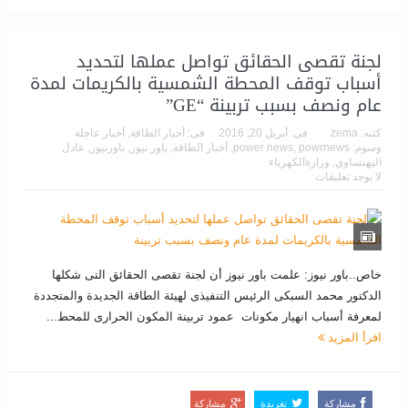
لجنة تقصى الحقائق تواصل عملها لتحديد
أسباب توقف المحطة الشمسية بالكريمات لمدة
عام ونصف بسبب تربينة “GE”
كتبه:
zema
فى:
أبريل 20, 2016
فى:
أخبار الطاقة
,
أخبار عاجلة
وسوم:
powrnews
,
power news
,
أخبار الطاقة
,
باور نيوز
,
باورنيوز
,
عادل
اليهنساوي
,
وزارةالكهرباء
لا يوجد تعليقات
خاص..باور نيوز: علمت باور نيوز أن لجنة تقصى الحقائق التى شكلها
الدكتور محمد السبكى الرئيس التنفيذى لهيئة الطاقة الجديدة والمتجددة
لمعرفة أسباب انهيار مكونات عمود تربينة المكون الحرارى للمحط...
اقرأ المزيد
مشاركة
تغريدة
مشاركة