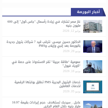
أخبار البورصة
غاز مصر تشارك في زيادة رأسمال “جاس كول” إلى 600
مليون جنيه
يوليو 12, 2026
الدكتور حسين عيسى: نترقب قيد 7 شركات بترول جديدة
بالبورصة بعد إنبي وإيلاب وPMS
يونيو 28, 2026
​عمومية “طاقة عربية” تقر الاستحواذ على حصة في
“كويك فيول”
يونيو 16, 2026
خدمات البترول البحرية PMS تطلق بوابتها الرقمية
لخدمات العاملين
يونيو 05, 2026
عاجل .. سيدبك تستهدف حجم إيرادات بقيمة 16.97
مليار جنيه خلال العام الجاري