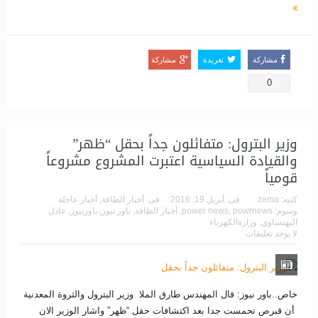
مشاركة
تغريدة
مشاركة
0
وزير البترول: متفائلون جداً بحقل “ظهر”
والقيادة السياسية اعتبرت المشروع مشروعاً
قومياً
كتبه:
zema
فى:
أبريل 19, 2016
فى:
أخبار الطاقة
,
أخبار عاجلة
وسوم:
powrnews
,
power news
,
أخبار الطاقة
,
باور نيوز
,
باورنيوز
,
عادل
اليهنساوي
,
وزارةالكهرباء
لا يوجد تعليقات
خاص..باور نيوز: قال المهندس طارق الملا وزير البترول والثروة المعدنية
أن قبرص تحمست جدا بعد اكتشافات حقل “ظهر” واشار الوزير الان