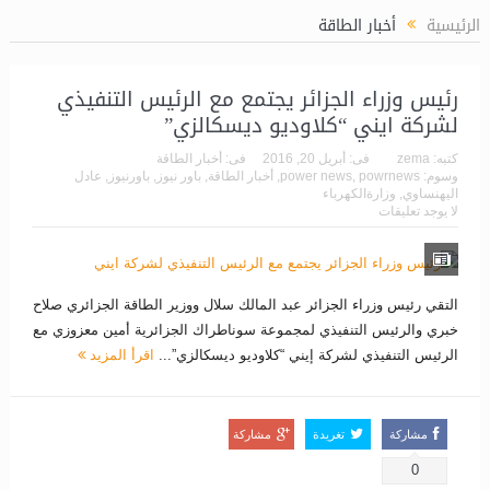
الرئيسية
أخبار الطاقة
رئيس وزراء الجزائر يجتمع مع الرئيس التنفيذي
لشركة ايني “كلاوديو ديسكالزي”
كتبه:
zema
فى:
أبريل 20, 2016
فى:
أخبار الطاقة
وسوم:
powrnews
,
power news
,
أخبار الطاقة
,
باور نيوز
,
باورنيوز
,
عادل
اليهنساوي
,
وزارةالكهرباء
لا يوجد تعليقات
التقي رئيس وزراء الجزائر عبد المالك سلال ووزير الطاقة الجزائري صلاح
خبري والرئيس التنفيذي لمجموعة سوناطراك الجزائرية أمين معزوزي مع
الرئيس التنفيذي لشركة إيني “كلاوديو ديسكالزي”...
اقرأ المزيد
مشاركة
تغريدة
مشاركة
0