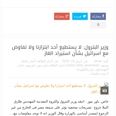
مشاركة
تغريدة
مشاركة
0
وزير البترول: لا يستطيع أحد ابتزازنا ولا تفاوض
مع اسرائيل بشأن استيراد الغاز
كتبه:
zema
فى:
أبريل 19, 2016
فى:
أخبار الطاقة
,
أخبار عاجلة
وسوم:
powrnews
,
power news
,
أخبار الطاقة
,
باور نيوز
,
باورنيوز
,
عادل
اليهنساوي
,
وزارةالكهرباء
لا يوجد تعليقات
خاص..باور نيوز : انتقد وزير البترول والثروة المعدنية المهندس طارق
الملا خروج تصريحات صحفية تؤثر على سمعة مصر فى الخارج من غير
الرجوع لمصدر أساسى بالوزارة وقال الوزير انه لا توجد مفاوضات مع...