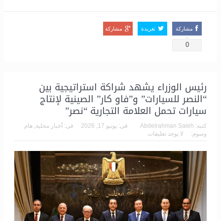
مشاركة
تغريدة
مشاركة
0
رئيس الوزراء يشهد شراكة استراتيجية بين
“النصر للسيارات” و”فاو كار” الصينية لإنتاج
سيارات تحمل العلامة التجارية “نصر”
كتبه:
Abdelrahman Saleh
فى:
يونيو 17, 2026
فى:
أخبار محلية
,
هام
وسوم:
لا يوجد تعليقات