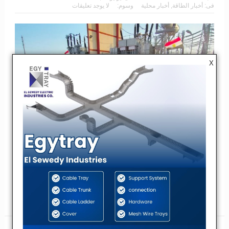
فى:
أخبار الطاقة
,
أخبار محلية
وسوم:
لا يوجد تعليقات
X
أعلنت هيئة المجتمعات العمرانية الجديدة عن وضع الجهد على محطة
محولات الامتداد والخط الهوائي (الامتداد/الصناعية الثامنة) المغذي لها
بمدينة السادات، في خطوة جديدة تستهدف تعزيز البنية التحتية ال...
اقرأ
المزيد