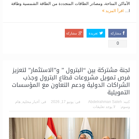
الأماكن المتاحة، ومصادر الطاقات المتجددة من الطاقة الشمسية وطاقة
ا...
اقرأ المزيد
مشاركة
تغريدة
مشاركة
0
لجنة مشتركة بين “البترول ” و”الاستثمار” لتعزيز
فرص تمويل مشروعات قطاع البترول وجذب
الشراكات الدولية ودعم التعاون مع المؤسسات
التمويلية
كتبه:
Abdelrahman Saleh
فى:
يونيو 17, 2026
فى:
أخبار محلية
,
هام
وسوم:
لا يوجد تعليقات