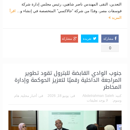
التعدين، التقى المهندس ناصر شاهين، رئيس مجلس إدارة شركة
فوسفات مصر، وفدًا من شركة “جالاكسي” المتخصصة في إنشاء و...
اقرأ
المزيد
مشاركة
تغريدة
مشاركة
0
جنوب الوادي القابضة للبترول تقود تطوير
المراجعة الداخلية رقميًا لتعزيز الحوكمة وإدارة
المخاطر
كتبه:
Abdelrahman Saleh
فى:
يونيو 18, 2026
فى:
أخبار محلية
,
هام
وسوم:
لا يوجد تعليقات