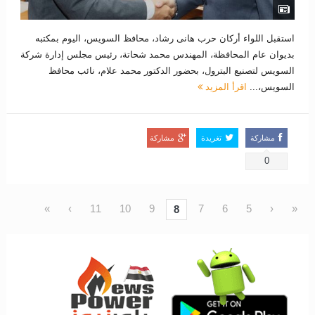
استقبل اللواء أركان حرب هانى رشاد، محافظ السويس، اليوم بمكتبه
بديوان عام المحافظة، المهندس محمد شحاتة، رئيس مجلس إدارة شركة
السويس لتصنيع البترول، بحضور الدكتور محمد علام، نائب محافظ
السويس،...
اقرأ المزيد
مشاركة
تغريدة
مشاركة
0
»
›
11
10
9
7
6
5
‹
«
8