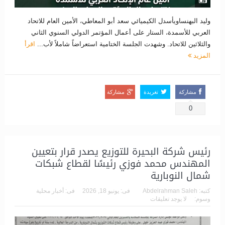
وليد البهنساويأسدل الكيميائي سعد أبو المعاطي، الأمين العام للاتحاد
العربي للأسمدة، الستار على أعمال المؤتمر الدولي السنوي الثاني
والثلاثين للاتحاد. وشهدت الجلسة الختامية استعراضاً شاملاً لأب...
اقرأ
المزيد
مشاركة
تغريدة
مشاركة
0
رئيس شركة البحيرة للتوزيع يصدر قرار بتعيين
المهندس محمد فوزي رئيسًا لقطاع شبكات
شمال النوبارية
كتبه:
Abdelrahman Saleh
فى:
يونيو 18, 2026
فى:
أخبار محلية
وسوم:
لا يوجد تعليقات