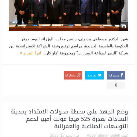
شهد الدكتور مصطفى مدبولي، رئيس مجلس الوزراء، اليوم، بمقر
الحكومة بالعاصمة الجديدة، مراسم توقيع وثيقة الشراكة الاستراتيجية بين
شركة “النصر لصناعة السيارات” ومجموعة “فاو كار...
اقرأ المزيد
مشاركة
تغريدة
مشاركة
0
وضع الجهد على محطة محولات الامتداد بمدينة
السادات بقدرة 525 ميجا فولت أمبير لدعم
التوسعات الصناعية والعمرانية
كتبه:
Abdelrahman Saleh
فى:
يونيو 17, 2026