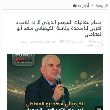
ي 2027/2026
الرئيسية
أخبار محلية
اختتام فعاليات المؤتمر الدولي الـ 32 للاتحاد
العربي للأسمدة برئاسة الكيميائي سعد أبو
المعاطي
كتبه:
Fares
فى:
يونيو 19, 2026
فى:
أخبار محلية
,
هام
وسوم:
لا يوجد تعليقات