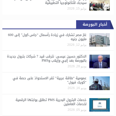
سيدبك للتكنولوجيا التطبيقية
يوليو 15, 2026
أخبار البورصة
غاز مصر تشارك في زيادة رأسمال “جاس كول” إلى 600
مليون جنيه
يوليو 12, 2026
الدكتور حسين عيسى: نترقب قيد 7 شركات بترول جديدة
بالبورصة بعد إنبي وإيلاب وPMS
يونيو 28, 2026
​عمومية “طاقة عربية” تقر الاستحواذ على حصة في
“كويك فيول”
يونيو 16, 2026
خدمات البترول البحرية PMS تطلق بوابتها الرقمية
لخدمات العاملين
يونيو 05, 2026