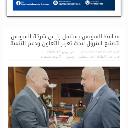
مشاركة
تغريدة
مشاركة
0
محافظ السويس يستقبل رئيس شركة السويس
لتصنيع البترول لبحث تعزيز التعاون ودعم التنمية
كتبه:
Abdelrahman Saleh
فى:
يونيو 16, 2026
فى:
أخبار الطاقة
,
أخبار محلية
وسوم:
لا يوجد تعليقات