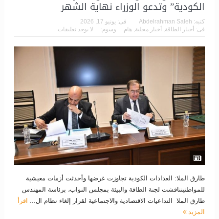
الكودية” وتدعو الوزراء نهاية الشهر
كتبه:
Abdelrahman Saleh
فى:
يونيو 17, 2026
فى:
أخبار الطاقة
,
أخبار محلية
,
هام
وسوم:
لا يوجد تعليقات
طارق الملا: العدادات الكودية تجاوزت غرضها وأحدثت أزمات معيشية
للمواطنينناقشت لجنة الطاقة والبيئة بمجلس النواب، برئاسة المهندس
طارق الملا التداعيات الاقتصادية والاجتماعية لقرار إلغاء نظام ال...
اقرأ
المزيد