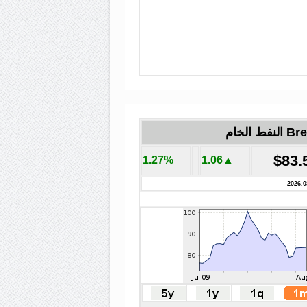
لنفط الخام
$83.
1.27%
▲1.06
2026.0