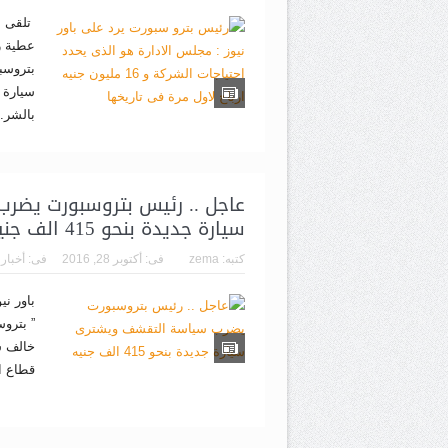
تلقى م
عطية ر
بتروسب
سيارة 
بالشر.
عاجل .. رئيس بتروسبورت يضر
سيارة جديدة بنحو 415 الف جنيه
كتبه:
zema
فى:
أكتوبر 28, 2016
فى:
أخبار
باور ني
” بترو
خالف س
قطاع ال