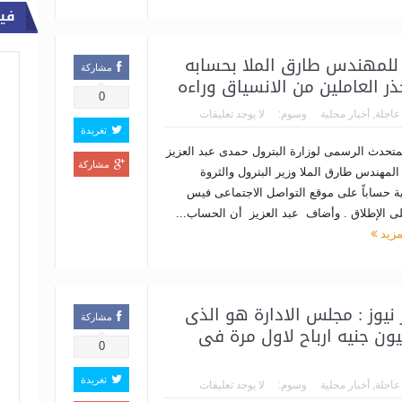
في
 للمهندس طارق الملا بحسابه
مشاركة
 العاملين من الانسياق وراءه
0
 عاجلة
,
أخبار محلية
وسوم:
لا يوجد تعليقات
تغريدة
متحدث الرسمى لوزارة البترول حمدى عبد العزيز
مشاركة
المهندس طارق الملا وزير البترول والثروة
ية حساباً على موقع التواصل الاجتماعى فيس
ى الإطلاق . وأضاف عبد العزيز أن الحساب...
مزيد
نيوز : مجلس الادارة هو الذى
مشاركة
احتياجات الشركة و 16 مليون جنيه ارباح لاول مرة فى
0
تغريدة
 عاجلة
,
أخبار محلية
وسوم:
لا يوجد تعليقات