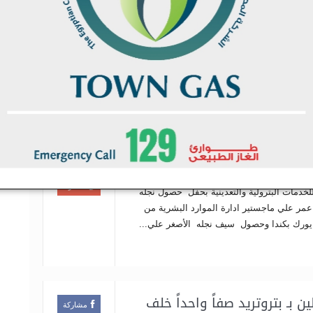
ف باور نيوز خاص قال مسئولون بشركة مصر
 لتوزيع الكهرباء ان موجة احتجاج عمت عدد
شركة
رأ المزيد
مقاو
مقاو
البا
تعلن
ل نجليه عمر وسيف على
مشاركة
لمقا
ورك بكندا
مقاو
0
البا
 محلية
وسوم:
لا يوجد تعليقات
تغريدة
يوز احتفل اللواء هانى ذكى عمر رئيس شركة
مشاركة
لخدمات البترولية والتعدينية بحفل حصول نجله
 عمر علي ماجستير ادارة الموارد البشرية من
يورك بكندا وحصول سيف نجله الأصغر علي...
بـ بتروتريد صفاً واحداً خلف
مشاركة