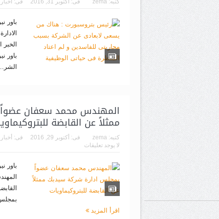
كتبه:
zema
فى:
أكتوبر 31, 2016
فى:
أخبار
باور ن
الادار
الخبر 
باور ن
الشر..
المهندس محمد سعفان عضواً 
ممثلاً عن القابضة للبتروكيماوي
كتبه:
zema
فى:
أكتوبر 29, 2016
فى:
أخبار
لا يوجد تعليقات
باور ن
المهند
القابضة
بمجلس 
اقرأ المزيد