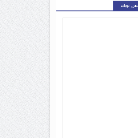
س بوك