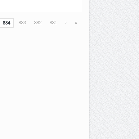
883
882
881
‹
«
884