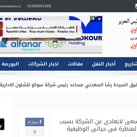
owernews.cc
01090991668
اريع
أخبار النقل
مقالات
اخبار الشركات
البورصة
 السعدني مساعد رئيس شركة سوكو للشئون الادارية .. وموقع باور ن
غاز (LPP)
سعى لابعادى عن الشركة بسبب
مشاركة
المنظرة فى حياتى الوظيفية
0