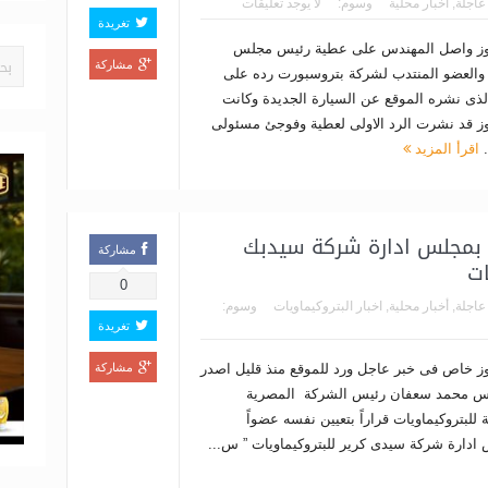
 عاجلة
,
أخبار محلية
وسوم:
لا يوجد تعليقات
تغريدة
يوز واصل المهندس على عطية رئيس مجلس
مشاركة
ة والعضو المنتدب لشركة بتروسبورت رده على
الذى نشره الموقع عن السيارة الجديدة وكانت
يوز قد نشرت الرد الاولى لعطية وفوجئ مسئولى
.
اقرأ المزيد
بمجلس ادارة شركة سيدبك
مشاركة
ات
0
 عاجلة
,
أخبار محلية
,
اخبار البتروكيماويات
وسوم:
تغريدة
يوز خاص فى خبر عاجل ورد للموقع منذ قليل اصدر
مشاركة
س محمد سعفان رئيس الشركة المصرية
 للبتروكيماويات قراراً بتعيين نفسه عضواً
ادارة شركة سيدى كرير للبتروكيماويات ” س...