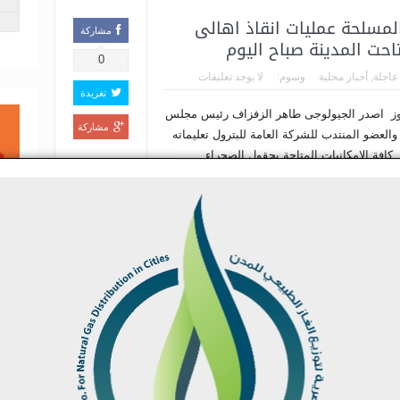
لمسلحة عمليات انقاذ اهالى
مشاركة
حت المدينة صباح اليوم
0
 عاجلة
,
أخبار محلية
وسوم:
لا يوجد تعليقات
تغريدة
يوز اصدر الجيولوجى طاهر الزفزاف رئيس مجلس
مشاركة
 والعضو المنتدب للشركة العامة للبترول تعليماته
كافة الامكانيات المتاحة بحقول الصحراء
ة للمشاركة مع القوات المسلحة ومجلس ا...
مزيد
عيد قيادات بشركة مصر
مشاركة
لفة للقواعد واللوائح
0
 عاجلة
,
أخبار محلية
ر الوسطى
,
وظائف
لا يوجد تعليقات
تغريدة
البند 11 من المادة الاولى يظهر مخالفة رئيس قطاع
مشاركة
DS
 البشرية اللوائح فى ترقية المتقدمين لشاغلى