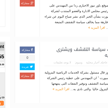
مشاركة
وقع باور نيوز الاخبارى ردا من المهندس على
ئيس مجلس الادارة والعضو المنتدب لشركة
ورت بشأن الخبر الذى نشر صباح اليوم عن شراء
فارهة مما يخالف سياسة التقشف المتبعة
..
اقرأ المزيد
Brent ا
ب سياسة التقشف ويشترى
مشاركة
55
0
 عاجلة
,
أخبار محلية
وسوم:
لا يوجد تعليقات
8.09
تغريدة
وز قال مسئول بشركة الخدمات الرياضية البترولية
مشاركة
سبورت ” ان المهندس على عطية رئيس الشركة
ياسة التقشف وتوفير النفقات التى ينتهجها
بترول حاليا والتى نادى به...
اقرأ المزيد