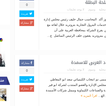
حة البطلة
0
 محلية
وسوم:
لا يوجد تعليقات
تغريدة
يوز أكد المحاسب جمال خليف رئيس مجلس إدارة
مشاركة
مات البترول التجارية بتروتريد خلال لقائه مع
ين بفرع الشركة بمحافظة الغربية على أن
ين ببتروتريد يقفون خلف الرئيس المناضل ع...
د العربى للاسمدة
مشاركة
 محلية
وسوم:
لا يوجد تعليقات
0
من
سمى تم انتخاب الكيميائي سعد ابو المعاطي
تغريدة
جلس الإدارة والعضو المنتدب لشركة ابو قير
مشاركة
ة والصناعات الكيماوية وممثل شركات الأسمدة
الع...
اقرأ المزيد