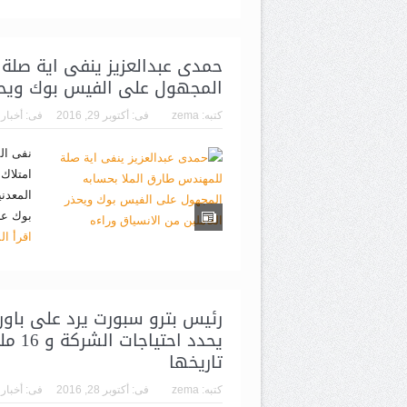
حمدى عبدالعزيز ينفى اية صلة
المجهول على الفيس بوك ويحذر
كتبه:
zema
فى:
أكتوبر 29, 2016
فى:
أخبار
نفى ال
امتلاك 
المعدن
بوك عل
اقرأ ال
رئيس بترو سبورت يرد على باور 
يحدد 
تاريخها
كتبه:
zema
فى:
أكتوبر 28, 2016
فى:
أخبار