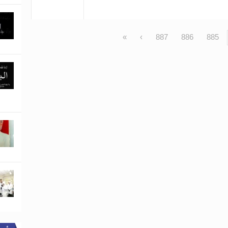
»
›
887
886
885