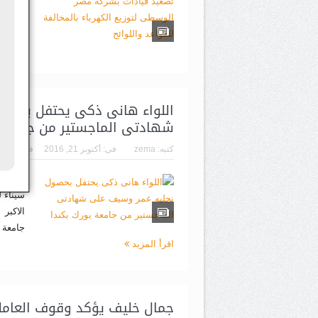
الوظائ
الوسطى
م...
اق
اللواء هانى ذكى يحتفل بحصو
شهادتى الماجستير من جامعة ي
كتبه:
zema
فى:
أكتوبر 21, 2016
فى:
أخبار
باور ن
سيناء ل
الاكبر
جامعة 
اقرأ المزيد
جمال خليف يؤكد وقوف العاملين 