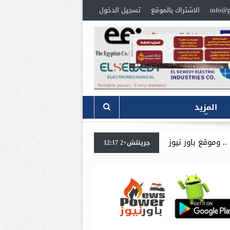
info@p
الاشتراك بالموقع
تسجيل الدخول
المزيد
يوز يتقدم بخالص العزاء،
للمرة الثانية خلال ايام .. وزير البترول 
جرينتش+2 12:17