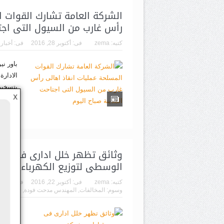
الشركة العامة تشارك القوات ا
رأس غارب من السيول التى اجتا
كتبه:
zema
فى:
أكتوبر 28, 2016
فى:
أخبار
باور ن
الادارة
بتسخير 
X
الشرقي
اقرأ ال
وثائق تظهر خلل ادارى فى تص
الوسطى لتوزيع الكهرباء بالمخا
كتبه:
zema
فى:
أكتوبر 22, 2016
فى:
أخبار
وسوم:
المخالفات
,
المهندس مدحت فودة
,
شركة مص
الموارد