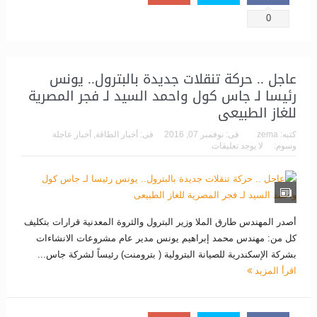
0
عاجل .. حركة تنقلات جديدة بالبترول.. يونس
رئيسا لـ جاس كول واحمد السيد لـ فجر المصرية
للغاز الطبيعى
كتبه:
zema
فى:
نوفمبر 07, 2016
فى:
أخبار الطاقة
,
أخبار عاجلة
وسوم:
لا يوجد تعليقات
أصدر المهندس طارق الملا وزير البترول والثروة المعدنية قرارات بتكليف
كل من: مهندس محمد إبراهيم يونس مدير عام مشروعات الانشاءات
بشركة الإسكندرية للصيانة البترولية ( بترومنت) رئيساً لشركة جاس...
اقرأ المزيد