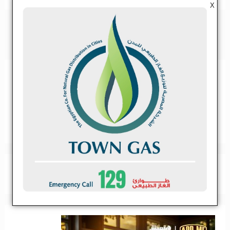
X
2494
2493
2491
2490
2489
‹
«
2492
»
›
2495