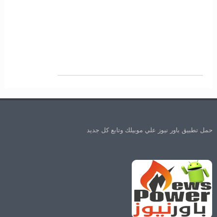
حمل تطبيق باور نيوز علي موبيلك وتابع كل جديد