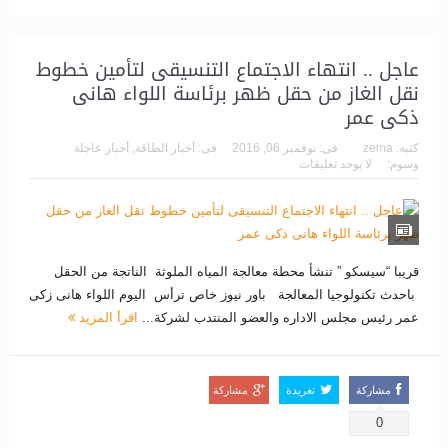
عاجل .. انتهاء الاجتماع التنسيقى لتأمين خطوط
نقل الغاز من حقل ظهر برئاسة اللواء هانى
ذكى عمر
كتبه:
zema
فى:
نوفمبر 06, 2016
فى:
أخبار الطاقة
,
أخبار عاجلة
وسوم:
لا يوجد تعليقات
قريبا “سيسكو ” تنشأ محطة معالجة المياه الملوثة الناتجة من الحقل
باحدث تكنولوجيا المعالجة باور نيوز خاص ترأس اليوم اللواء هانى زكى
عمر رئيس مجلس الاداره والعضو المنتدب لشركة...
اقرأ المزيد
مشاركة
تغريدة
مشاركة
0