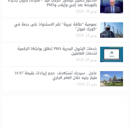
الدكتور حسين عيسى: نترقب قيد 7 شركات بترول جديدة
بالبورصة بعد إنبي وإيلاب وPMS
يونيو 28, 2026
​عمومية “طاقة عربية” تقر الاستحواذ على حصة في
“كويك فيول”
يونيو 16, 2026
خدمات البترول البحرية PMS تطلق بوابتها الرقمية
لخدمات العاملين
يونيو 05, 2026
عاجل .. سيدبك تستهدف حجم إيرادات بقيمة 16.97
مليار جنيه خلال العام الجاري
مايو 21, 2026