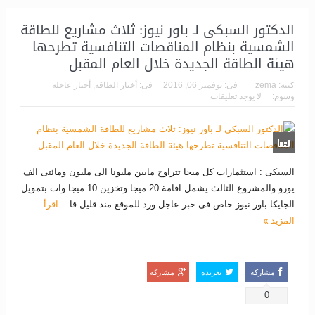
الدكتور السبكى لـ باور نيوز: ثلاث مشاريع للطاقة
الشمسية بنظام المناقصات التنافسية تطرحها
هيئة الطاقة الجديدة خلال العام المقبل
كتبه:
zema
فى:
نوفمبر 06, 2016
فى:
أخبار الطاقة
,
أخبار عاجلة
وسوم:
لا يوجد تعليقات
السبكى : استثمارات كل ميجا تتراوح مابين مليونا الى مليون ومائتى الف
يورو والمشروع الثالث يشمل اقامة 20 ميجا وتخزين 10 ميجا وات بتمويل
الجايكا باور نيوز خاص فى خبر عاجل ورد للموقع منذ قليل قا...
اقرأ
المزيد
مشاركة
تغريدة
مشاركة
0