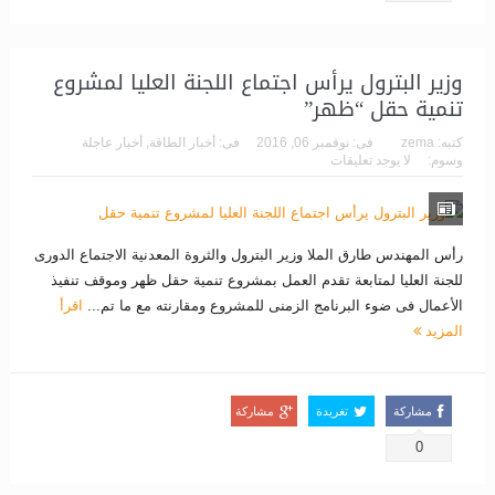
وزير البترول يرأس اجتماع اللجنة العليا لمشروع
تنمية حقل “ظهر”
كتبه:
zema
فى:
نوفمبر 06, 2016
فى:
أخبار الطاقة
,
أخبار عاجلة
وسوم:
لا يوجد تعليقات
رأس المهندس طارق الملا وزير البترول والثروة المعدنية الاجتماع الدورى
للجنة العليا لمتابعة تقدم العمل بمشروع تنمية حقل ظهر وموقف تنفيذ
الأعمال فى ضوء البرنامج الزمنى للمشروع ومقارنته مع ما تم...
اقرأ
المزيد
مشاركة
تغريدة
مشاركة
0