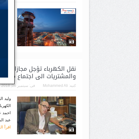
وليد ا
المركز 
ومطوري
تقدمها 
نقل الكهرباء تؤجل مجازاة قيادي
والمشتريات الى اجتماع مجلس ا
كتبه:
Mohammed Ali
فى:
سبتمبر 06, 2018
وليد ا
الكهرب
احمد ع
عبد ال
اقرأ ال