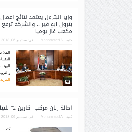
مكعب غاز يوميا
كتبه:
Mohammed Ali
فى:
سبتمبر 06, 2018
الملا 
التقني
البهنس
والثروة
المزيد
احالة ربان مركب “كارين 2” للنيابة لالقاءه زيت الموتور في البحر
كتبه:
Mohammed Ali
فى:
سبتمبر 06, 2018
كتب – 