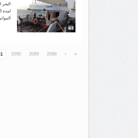
المواتي
2090
2089
2088
‹
«
91