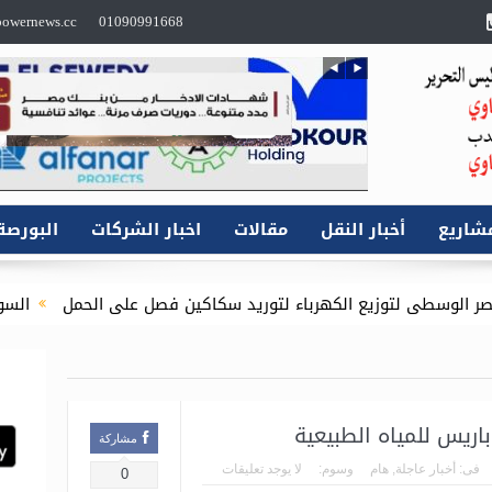
owernews.cc
01090991668
شاريع
أخبار النقل
مقالات
اخبار الشركات
البورصة
يع الكهرباء لتوريد سكاكين فصل على الحمل
السويدي إليكتريك”
اريس للمياه الطبيعية
مشاركة
فى:
أخبار عاجلة
,
هام
وسوم:
لا يوجد تعليقات
0