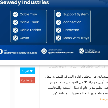
تغريدة
لبهنساوي حصلت شركة أكوا باور السعودية على
شركة
مشاركة
الثانى فى الإحصائية السنوية التى تقوم بها
مقاو
مؤسسة MEED الشرق الأوسط لبحوث أعمال شركات
مقاو
ن الطاقة ، واستطاعت «أكوا باور» بفضل
البا
أ...
اقرأ المزيد
تعلن
لمقا
مقاو
البا
ين بالاعمال المدنية
مشاركة
لادارة المقبل
0
فى:
أخبار عاجلة
,
هام
وسوم:
لا يوجد تعليقات
تغريدة
لبهنساوي قرر مجلس ادارة الشركة المصرية لنقل
مشاركة
اء تأجيل مجازاة كلا من المهندس محمد مجدي
بد العليم مدير عام الاعمال المدنية والمحاسب
منعم طه مدير عام المشتريات بمنطقة كهر...
مزيد