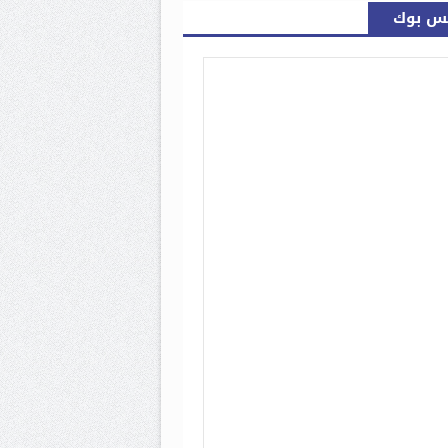
س بوك