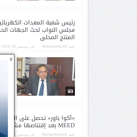
رئيس شعبة المعدات الكهربائية
مجلس النواب لحث الجهات الح
المنتج المحلى
كتبه:
Mohammed Ali
فى:
سبتمبر 06, 2018
وليد ا
X
مجلس ا
والكاب
حضره ع
وزا...
ا
«أكوا باور» تحصل على المرك
MEED بعد إقتناصها مشروعا ضخما للطاقة الشمسية بدبى
كتبه:
Mohammed Ali
فى:
سبتمبر 06, 2018