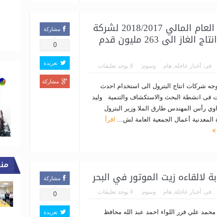
وزير البترول يعتمد نتائج اعمال العام المالي 2018/2017 لشركة
مشاركة
بترول ابو قير .. والشركة ترفع انتاج الغاز الى 263 مليون قدم
0
تغريدة
فى:
أخبار عاجلة
,
هام
وسوم:
لا يوجد تعليقات
مشاركة
يوجه شركات انتاج البترول الى استخدام احدث
ات فى انشطة البحث والاستكشاف والتنمية وليد
اوي رأس المهندس طارق الملا وزير البترول
 المعدنية أعمال الجمعية العامة لش...
اقرأ
من
مشاركة
فى:
أخبار عاجلة
,
هام
وسوم:
لا يوجد تعليقات
0
محمد علي قرر اللواء احمد عبد الله محافظ
تغريدة