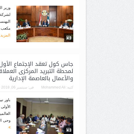
لشركة 
مكعب غا
المزيد
جاس كول تعقد الإجتماع الأول
لمحطة التبريد المركزى العمل
والأعمال بالعاصمة الإدارية
كتبه:
Mohammed Ali
فى:
سبتمبر 06, 2018
باور ني
الأولى
العالمي
وحى الم