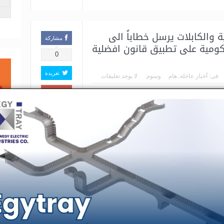
 والكابلات يرسل خطاباً الى
مشاركة
كومية على تطبيق قانون افضلية
0
تغريدة
فى:
أخبار عاجلة
,
هام
وسوم:
لا يوجد تعليقات
مشاركة
لبهنساوي قال المهندس عاطف عبدالمنعم رئيس
دارة شعبة المعدات والادوات الكهربائية
لات رئيس شركة ايجترافوا ان اجتماع الامس الذى
دد من اعضاء الشعبة من المصانع وممثل عن
قرأ المزيد
ز الثانى فى تصنيف مؤسسة
مشاركة
0
DS
فى:
أخبار عاجلة
,
هام
وسوم:
لا يوجد تعليقات