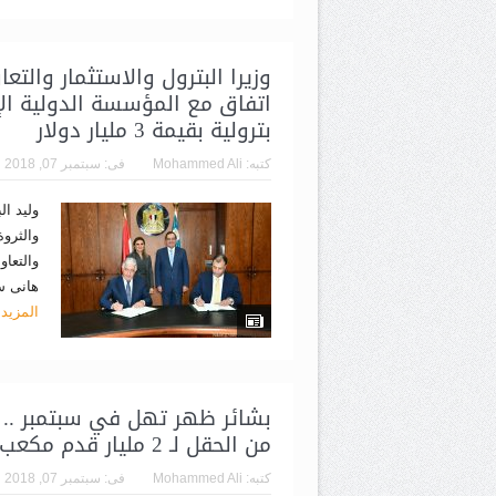
وزيرا البترول والاستثمار والت
اتفاق مع المؤسسة الدولية ال
بترولية بقيمة 3 مليار دولار
كتبه:
Mohammed Ali
فى:
سبتمبر 07, 2018
وليد ال
والثروة
والتعاو
هانى س
المزيد
بشائر ظهر تهل في سبتمبر .. وزي
من الحقل لـ 2 مليار قدم مكعب غاز يومياً
كتبه:
Mohammed Ali
فى:
سبتمبر 07, 2018