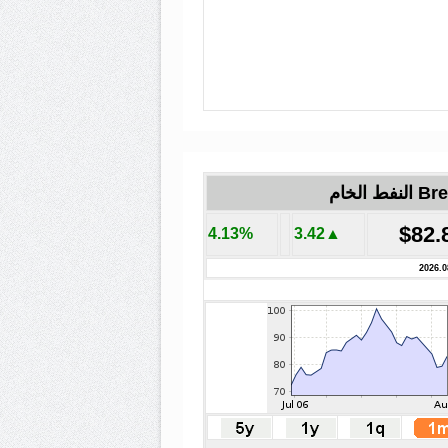
لنفط الخام
$82.
4.13%
▲3.42
2026.0