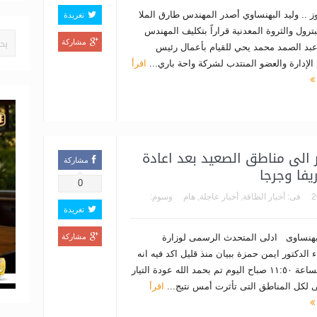
وز .. وليد البهنساوي أصدر المهندس طارق الملا
تغريدة
بترول والثروة المعدنية قراراً بتكليف المهندس
مشاركة
بد الصمد محمد يحي للقيام بأعمال رئيس
لإدارة والعضو المنتدب لشركة واحة باري...
اقرأ
ار الى مناطق الصعيد بعد اعادة
مشاركة
فا وجرجا
0
فى:
أخبار الطاقة
,
أخبار عاجلة
,
هام
وسوم:
تغريدة
لبهنساوى ادلى المتحدث الرسمى لوزارة
مشاركة
ء الدكتور ايمن حمزة ببيان منذ قليل اكد فيه انه
وفى الساعة ١١:٥٠ صباح اليوم تم بحمد الله عودة التيار
ى لكل المناطق التى تأثرت أمس نتيج...
اقرأ