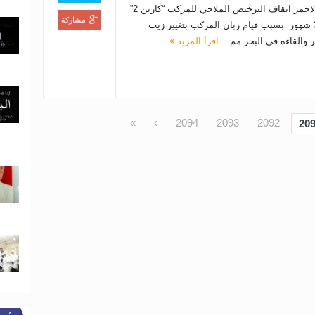
البحر الاحمر ايقاف الترخيص الملاحي للمركب “كارين 2”
مشاركة
لمدة 3 شهور بسبب قيام ربان المركب بتغيير زيت
ر والقاءه في البحر مم...
اقرأ المزيد
»
›
2094
2093
2092
20