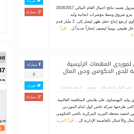
تغريدة
وزير البترول يعتمد نتائج اعمال العام المالي 2018/2017
مشاركة
بترو شروق وسط مؤشرات ايجابية وليد
البهنساوي ارتفع إنتاج حقل ظهر ليصل إلى 2 مليار قدم
ز طبيعى يومياَ ليضيف إنجازاً جديداً ل...
اقرأ
Brent ا
 لموردى المهمات الرئيسية
مشاركة
اقة للحى الحكومى وحى المال
87
0
8.06
تغريدة
فى:
أخبار عاجلة
,
هام
وسوم:
لا يوجد تعليقات
مشاركة
وز وليد البهنساوى على هامش المناقصة العالمية
 التى طرحتها شركة جاس كول امام الموردين
ين لتنفيذ محطة التبريد المركزية بالحى الحكومى
ال والأعمال بالعاصمة الإدارية ال...
اقرأ المزيد