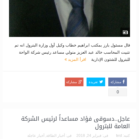
قال مسئول بارز بمكتب ابراهيم خطاب وكيل أول وزارة البترول انه تم
تثبيت المحاسب خالد عبد العزيز متولي مساعد رئيس شركة الواحة
للبترول للشئون الإدارية
اقرأ المزيد
مشاركة
تغريدة
مشاركة
0
عاجل..دسوقى فؤاد مساعداً لرئيس الشركة
العامة للبترول
كتبه:
test
فى:
فبراير 24, 2018
فى:
أخبار الطاقة
,
أخبار عاجلة