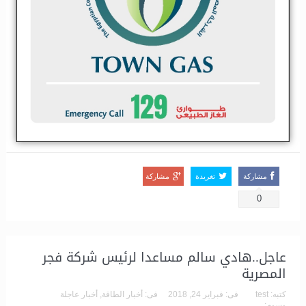
قال مسئول بمكتب ابراهيم خطاب وكيل أول وزارة البترول انه تم ترقية
المحاسب طارق عبد الرحمن محمود مساعد رئيس عش الملاحة للشئون
المالية ..ويشغل عبد الرحمن حاليا مدير عام الشئون المالية وعضو
مجلس...
اقرأ المزيد
مشاركة
تغريدة
مشاركة
0
عاجل..هادي سالم مساعدا لرئيس شركة فجر
المصرية
كتبه:
test
فى:
فبراير 24, 2018
فى:
أخبار الطاقة
,
أخبار عاجلة
وسوم: