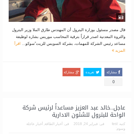
قال مصدر مسئول بوزارة البترول أن المهندس طارق الملا وزير البترول
والثروة المعدنية اصدر قراراً بترقية المحاسب موريس بشاره لوظيفة
مساعد رئيس الشركة للمهمات، بشركة السويس للزيت”سوكو...
اقرأ
المزيد
مشاركة
تغريدة
مشاركة
0
عاجل..خالد عبد العزيز مساعداً لرئيس شركة
الواحة للبترول للشئون الادارية
كتبه:
test
فى:
فبراير 24, 2018
فى:
أخبار الطاقة
,
أخبار عاجلة
وسوم: