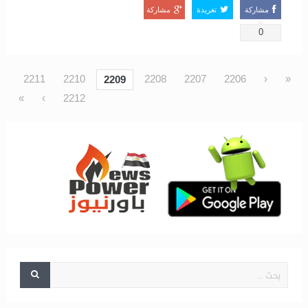
مشاركة
تغريدة
مشاركة
0
2211
2210
2208
2207
2206
‹
«
2209
»
›
2212