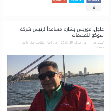
0
عاجل..موريس بشاره مساعداً لرئيس شركة
سوكو للمهمات
كتبه:
test
فى:
فبراير 25, 2018
فى:
أخبار الطاقة
,
أخبار عاجلة
وسوم: