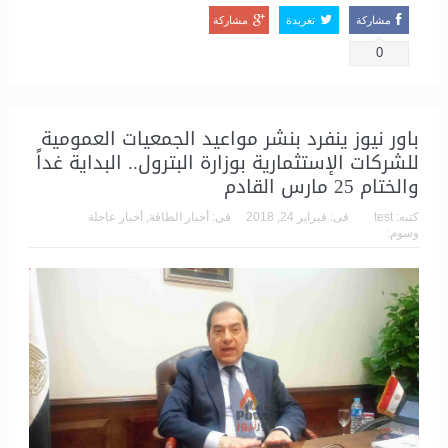
مشاركة
تغريدة
مشاركة
0
باور نيوز ينفرد بنشر مواعيد الجمعيات العمومية
للشركات الإستثمارية بوزارة البترول.. البداية غداً
والختام 25 مارس القادم
كتبه:
test
فى:
فبراير 24, 2018
فى:
أخبار الطاقة
,
أخبار عاجلة
وسوم: