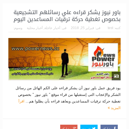
باور نيوز يشكر قراءه علي رسائلهم التشجيعية
بخصوص تغطية حركة ترقيات المساعدين اليوم
كتبه:
test
فى:
فبراير 25, 2018
فى:
أخبار عاجلة
,
أخبار محلية
وسوم:
يود فريق عمل باور نيوز أن يشكر قراءه على الكم الهائل من رسائل
الشكر والإعجاب التى إستقبلها من قراء موقع ” باور نيوز ” بخصوص
تغطية حركة ترقيات المساعدين ويعاهد قراءه بأن يظلوا هم...
اقرأ
المزيد
مشاركة
تغريدة
مشاركة