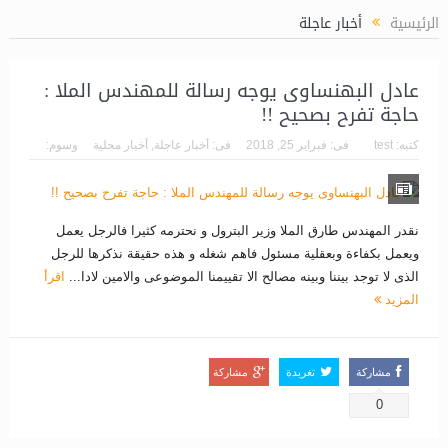
لغاز (LPP)
الرئيسية
أخبار عاجلة
عادل البهنساوى يوجه رسالة للمهندس الملا :
حاجة تفرح بصحيح !!
كتبه:
test
فى:
فبراير 25, 2018
فى:
أخبار عاجلة
,
أخبار محلية
وسوم:
نقدر المهندس طارق الملا وزير البترول و نحترمه كثيرا فالرجل يعمل
ويعمل بكفاءة وبعقلية مسئول فاهم شغله و هذه حقيقة نذكرها للرجل
الذى لا توجد بيننا وبينه مصالح الا تقييمنا الموضوعى والامين لادا...
اقرأ
المزيد
مشاركة
تغريدة
مشاركة
0