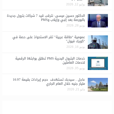
يوليو 12, 2026
الدكتور حسين عيسى: نترقب قيد 7 شركات بترول جديدة
بالبورصة بعد إنبي وإيلاب وPMS
يونيو 28, 2026
​عمومية “طاقة عربية” تقر الاستحواذ على حصة في
“كويك فيول”
يونيو 16, 2026
خدمات البترول البحرية PMS تطلق بوابتها الرقمية
لخدمات العاملين
يونيو 05, 2026
عاجل .. سيدبك تستهدف حجم إيرادات بقيمة 16.97
مليار جنيه خلال العام الجاري
مايو 21, 2026