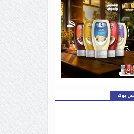
س بوك