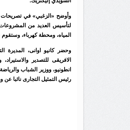
السويدي إليكتريك.
وأوضح «الزغبي» في تصريحات صح
لتأسيس العديد من المشروعات ف
المياه، ومحطة كهرباء، وستقوم
وحضر كانيو اوانى، المديرة التنف
الافريقى للتصدير والاستيراد، 
انطونيو، ووزير الشباب والرياضة 
رئيس التمثيل التجارى نائبا عن و