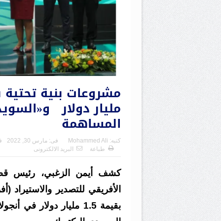
مليار دولار و«السويد
المساهمة
كتبه:
Mohammed Ali
فى:
مارس 30, 2022
ف
طباعة
البريد الالكترونى
كشف أيمن الزغبي، رئيس قطاع 
الأفريقي للتصدير والاستيراد (