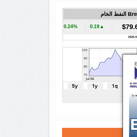
لنفط الخام
$79.
0.24%
▲0.19
2026.0