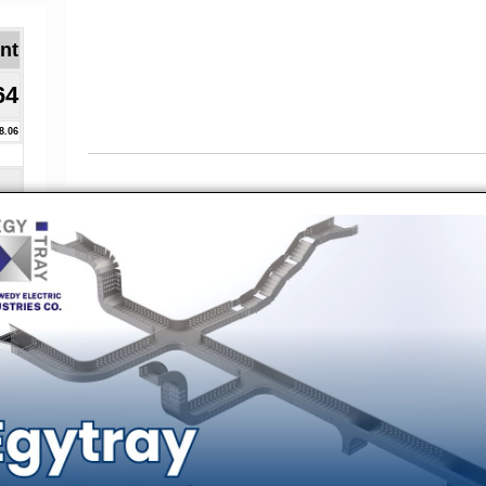
Brent ا
64
8.06