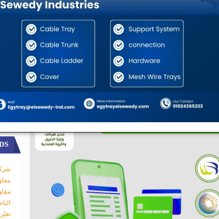
DS
شركة
مقاو
مقاو
البا
تعلن