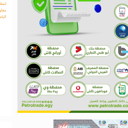
لمقا
مقاو
البا