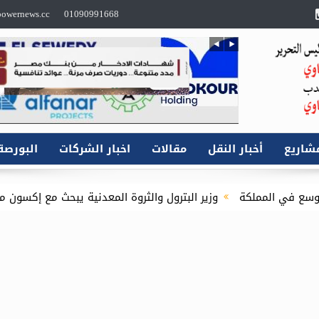
owernews.cc
01090991668
شاريع
أخبار النقل
مقالات
اخبار الشركات
البورصة
وزير البترول والثروة المعدنية يبحث مع إكسون موبيل العالمية آليات
ل