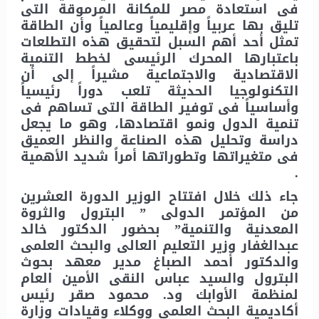
فى استعادة مصر للمكانة المرموقة التى
تليق بها عربياً وإقليمياً وعالمياً وأن الطاقة
تمثل أحد أهم السبل لتحقيق هذه التطلعات
باعتبارها المحرك الرئيسى لخطط التنمية
الاقتصادية والاجتماعية مشيراً إلى أن
التكنولوجيا الحديثة تلعب دوراً رئيسياً
وأساسياً فى توفير الطاقة التى تساهم فى
تنمية الدول ونمو اقتصادها، وهو ما يجعل
دراسة وتحليل هذه الصناعة والنظر العميق
فى متغيراتها وتطوراتها أمراً شديد الأهمية
.
جاء ذلك خلال افتتاح الوزير الدورة العشرين
من المؤتمر الدولى ” البترول والثروة
المعدنية والتنمية” بحضور الدكتور خالد
عبدالغفار وزير التعليم العالى والبحث العلمى
والدكتور أحمد الصباغ مدير معهد بحوث
البترول والسيد عباس النقى الأمين العام
لمنظمة الأوابك ود. محمود صقر رئيس
أكاديمية البحث العلمى ووكلاء وقيادات وزارة