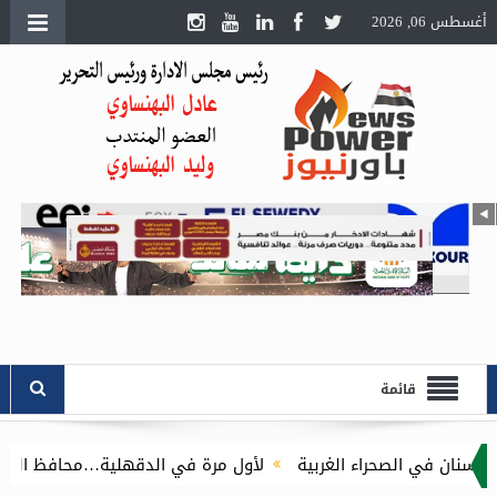
أغسطس 06, 2026
قائمة
راء الغربية
لأول مرة في الدقهلية…محافظ الدقهلية يُطلق مبادرة توصيل أسطوانات ا