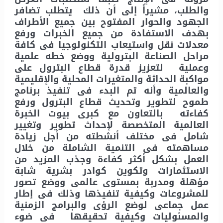
والطلب، مشيراً إلى أن ذلك يتطلب تضافر
الجهود والحوار المفتوح بين جميع الأطراف
بهدف الاستفادة من جميع الخبرات ورفع
معدلات نقل واستيعاب التكنولوجيا فى كافة
مراحل الصناعة البترولية ووضع خطه علمية
وعملية لتعزيز قدرة قطاع البترول على
مواكبة الحداثة والمتغيرات المحلية والإقليمية
والعالمية وأنه تم البدء فى تنفيذ برنامج
طموح لتطوير وتحديث قطاع البترول ورفع
كفاءته بالتعاون مع كبرى بيوت الخبرة
العالمية المتخصصة لإحداث تطوير وتغيير
شامل فى مختلف أنشطته من أجل زيادة
مساهمته فى التنمية الشاملة من خلال
العمل بشكل أكثر كفاءة وجذب المزيد من
الاستثمارات وتكوين كوادر بشرية شابة
مؤهلة ومدربة بمستوى عالمى ووضع تصور
للمشروعات وكيفية تنفيذها وذلك فى إطار
عمل جماعى لوضع الرؤى والبرامج الزمنية
والمسئوليات وكيفية تحقيقها فى ضوء