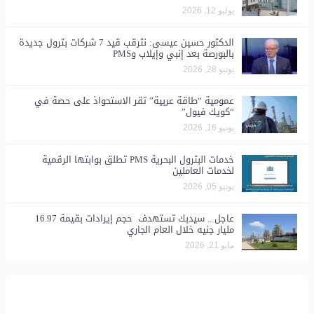
يوليو 12, 2026
الدكتور حسين عيسى: نترقب قيد 7 شركات بترول جديدة
بالبورصة بعد إنبي وإيلاب وPMS
يونيو 28, 2026
​عمومية “طاقة عربية” تقر الاستحواذ على حصة في
“كويك فيول”
يونيو 16, 2026
خدمات البترول البحرية PMS تطلق بوابتها الرقمية
لخدمات العاملين
يونيو 05, 2026
عاجل .. سيدبك تستهدف حجم إيرادات بقيمة 16.97
مليار جنيه خلال العام الجاري
مايو 21, 2026