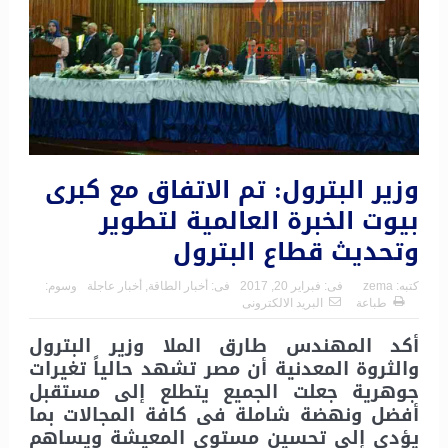
وزير البترول: تم الاتفاق مع كبرى
بيوت الخبرة العالمية لتطوير
وتحديث قطاع البترول
كتبه:
zema
فى:
فبراير 20, 2017
فى:
أخبار الطاقة
,
أخبار عاجلة
وسوم:
طباعة
البريد الالكترونى
أكد المهندس طارق الملا وزير البترول
والثروة المعدنية أن مصر تشهد حالياً تغيرات
جوهرية جعلت الجميع يتطلع إلى مستقبل
أفضل ونهضة شاملة فى كافة المجالات بما
يؤدى إلى تحسين مستوى المعيشة ويساهم