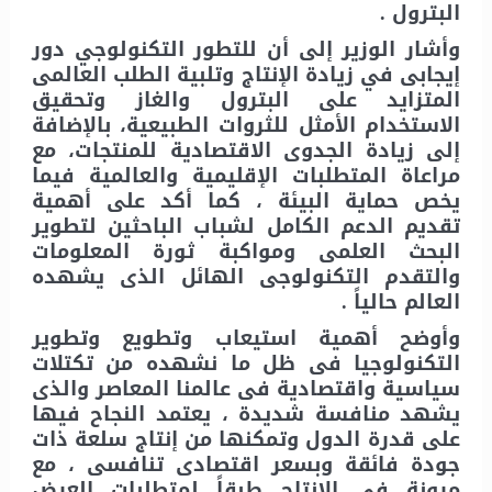
البترول .
وأشار الوزير إلى أن للتطور التكنولوجي دور
إيجابى في زيادة الإنتاج وتلبية الطلب العالمى
المتزايد على البترول والغاز وتحقيق
الاستخدام الأمثل للثروات الطبيعية، بالإضافة
إلى زيادة الجدوى الاقتصادية للمنتجات، مع
مراعاة المتطلبات الإقليمية والعالمية فيما
يخص حماية البيئة ، كما أكد على أهمية
تقديم الدعم الكامل لشباب الباحثين لتطوير
البحث العلمى ومواكبة ثورة المعلومات
والتقدم التكنولوجى الهائل الذى يشهده
العالم حالياً .
وأوضح أهمية استيعاب وتطويع وتطوير
التكنولوجيا فى ظل ما نشهده من تكتلات
سياسية واقتصادية فى عالمنا المعاصر والذى
يشهد منافسة شديدة ، يعتمد النجاح فيها
على قدرة الدول وتمكنها من إنتاج سلعة ذات
جودة فائقة وبسعر اقتصادى تنافسى ، مع
مرونة فى الإنتاج طبقاً لمتطلبات العرض