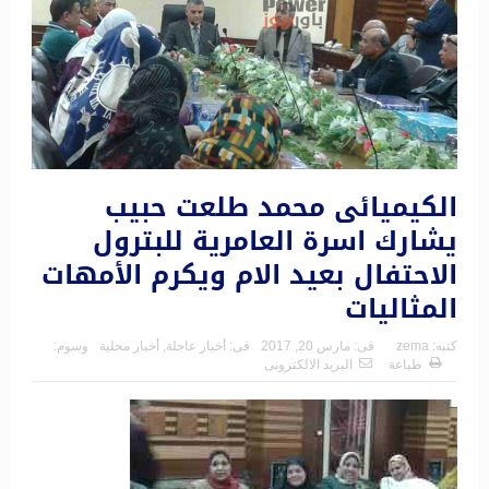
الكيميائى محمد طلعت حبيب
يشارك اسرة العامرية للبترول
الاحتفال بعيد الام ويكرم الأمهات
المثاليات
كتبه:
zema
فى:
مارس 20, 2017
فى:
أخبار عاجلة
,
أخبار محلية
وسوم:
طباعة
البريد الالكترونى