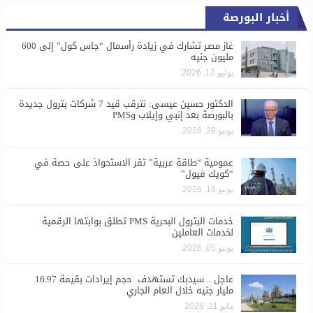
أخبار البورصة
غاز مصر تشارك في زيادة رأسمال “جاس كول” إلى 600
مليون جنيه
يوليو 12, 2026
الدكتور حسين عيسى: نترقب قيد 7 شركات بترول جديدة
بالبورصة بعد إنبي وإيلاب وPMS
يونيو 28, 2026
​عمومية “طاقة عربية” تقر الاستحواذ على حصة في
“كويك فيول”
يونيو 16, 2026
خدمات البترول البحرية PMS تطلق بوابتها الرقمية
لخدمات العاملين
يونيو 05, 2026
عاجل .. سيدبك تستهدف حجم إيرادات بقيمة 16.97
مليار جنيه خلال العام الجاري
مايو 21, 2026