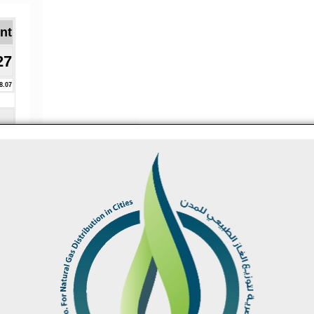
Brent ا
27
8.07