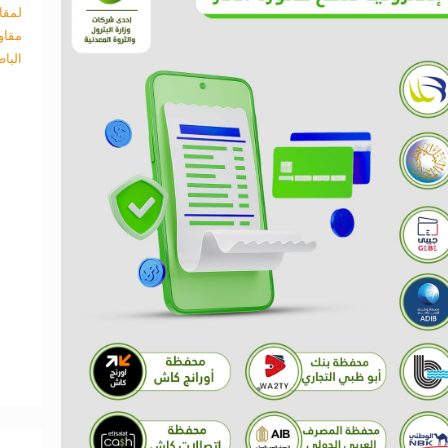
لمقا
مقاو
البا