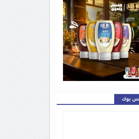
س بوك