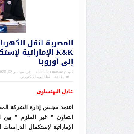
المصرية لنقل الكهربا
K&K الإماراتية لإ
إلى أوروبا
كتبه:
adelelbahnasawy
فى:
سبتمبر 02, 2025
طباعة
البريد الالكترونى
عادل البهنساوى
اعتمد مجلس إدارة الشركة المصر
الإماراتية لإستكمال الدراسات ا