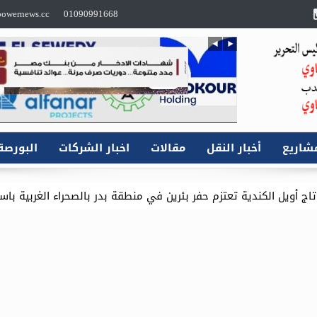
owernews.cc
01090991668
شاريع
أخبار النقل
مقالات
اخبار الشركات
البورصة
م حفر بئرين في منطقة بدر بالصحراء الغربية باستثمارات 16.1 مليون دولار