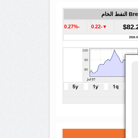
لنفط الخام
$82.
-0.27%
▼-0.22
2026.0