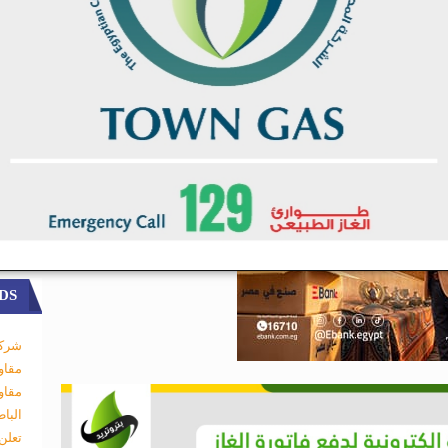
DS
شركة
مقاو
مقاو
البا
تعلن