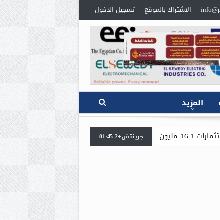
info@p
الاشتراك بالموقع
تسجيل الدخول
المزيد
«جنوب الوادي القابضة للبترول» تنظم لقاءً توعويًا حول إدا
جرينتش+2 01:45