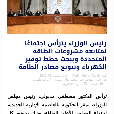
رئيس الوزراء يترأس اجتماعًا
لمتابعة مشروعات الطاقة
المتجددة وببحث خطط توفير
الكهرباء وتنويع مصادر الطاقة
كتبه:
Abdelrahman Saleh
فى:
سبتمبر 09, 2025
فى:
أخبار الطاقة
,
أخبار محلية
,
هام
وسوم:
لا يوجد تعليقات
طباعة
البريد الالكترونى
ترأس الدكتور مصطفى مدبولي، رئيس مجلس
الوزراء، بمقر الحكومة بالعاصمة الإدارية الجديدة،
اجتماع المجلس الأعلى للطاقة، وذلك بحضور كل