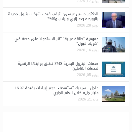
يوليو 12, 2026
الدكتور حسين عيسى: نترقب قيد 7 شركات بترول جديدة
بالبورصة بعد إنبي وإيلاب وPMS
يونيو 28, 2026
​عمومية “طاقة عربية” تقر الاستحواذ على حصة في
“كويك فيول”
يونيو 16, 2026
خدمات البترول البحرية PMS تطلق بوابتها الرقمية
لخدمات العاملين
يونيو 05, 2026
عاجل .. سيدبك تستهدف حجم إيرادات بقيمة 16.97
مليار جنيه خلال العام الجاري
مايو 21, 2026