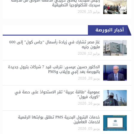
رئيس سيدبك يهنئ خريجي الدفعة الأولى من مدرسة
سيدبك للتكنولوجيا التطبيقية
يوليو 15, 2026
أخبار البورصة
غاز مصر تشارك في زيادة رأسمال “جاس كول” إلى 600
مليون جنيه
يوليو 12, 2026
الدكتور حسين عيسى: نترقب قيد 7 شركات بترول جديدة
بالبورصة بعد إنبي وإيلاب وPMS
يونيو 28, 2026
​عمومية “طاقة عربية” تقر الاستحواذ على حصة في
“كويك فيول”
يونيو 16, 2026
خدمات البترول البحرية PMS تطلق بوابتها الرقمية
لخدمات العاملين
يونيو 05, 2026