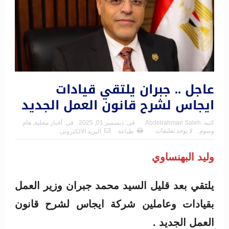
عاجل .. جبران يلتقي قيادات
ايجاس لشرح قانون العمل الجديد
كتبه:
Abdelrahman Saleh
فى:
ديسمبر 01, 2025
فى:
أخبار محلية
,
هام
وسوم:
لا يوجد تعليقات
طباعة
البريد الالكترونى
وليد البهنساوي
يلتقي بعد قليل السيد محمد جبران وزير العمل
بقيادات وعاملين شركة ايجاس لشرح قانون
العمل الجديد .