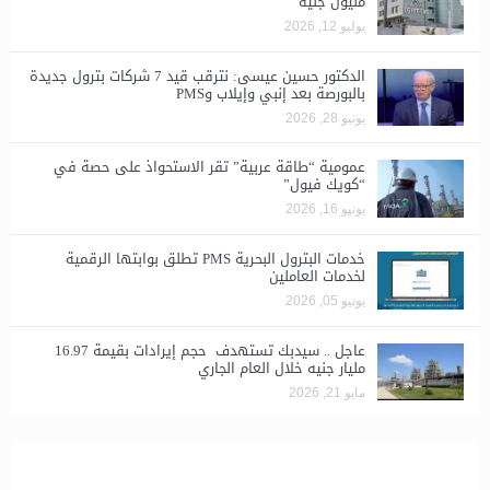
مليون جنيه
يوليو 12, 2026
الدكتور حسين عيسى: نترقب قيد 7 شركات بترول جديدة
بالبورصة بعد إنبي وإيلاب وPMS
يونيو 28, 2026
​عمومية “طاقة عربية” تقر الاستحواذ على حصة في
“كويك فيول”
يونيو 16, 2026
خدمات البترول البحرية PMS تطلق بوابتها الرقمية
لخدمات العاملين
يونيو 05, 2026
عاجل .. سيدبك تستهدف حجم إيرادات بقيمة 16.97
مليار جنيه خلال العام الجاري
مايو 21, 2026