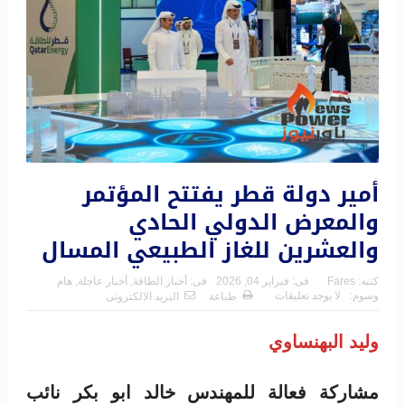
أمير دولة قطر يفتتح المؤتمر
والمعرض الدولي الحادي
والعشرين للغاز الطبيعي المسال
كتبه:
Fares
فى:
فبراير 04, 2026
فى:
أخبار الطاقة
,
أخبار عاجلة
,
هام
وسوم:
لا يوجد تعليقات
طباعة
البريد الالكترونى
وليد البهنساوي
مشاركة فعالة للمهندس خالد ابو بكر نائب