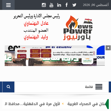
أغسطس 06, 2026
قائمة
غربية
لأول مرة في الدقهلية…محافظ الدقهلية يُطلق مبادرة توصيل أسطوانات البوتاجا