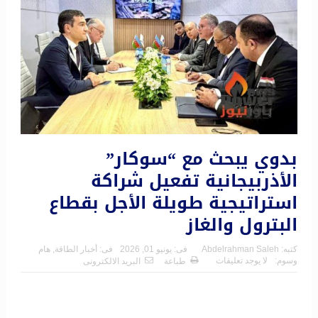
بدوي يبحث مع “سوكار”
الأذربيجانية تفعيل شراكة
استراتيجية طويلة الأجل بقطاع
البترول والغاز
كتبه:
Abdelrahman Saleh
فى:
يونيو 01, 2026
فى:
أخبار الطاقة
,
هام
وسوم:
لا يوجد تعليقات
طباعة
البريد الالكترونى