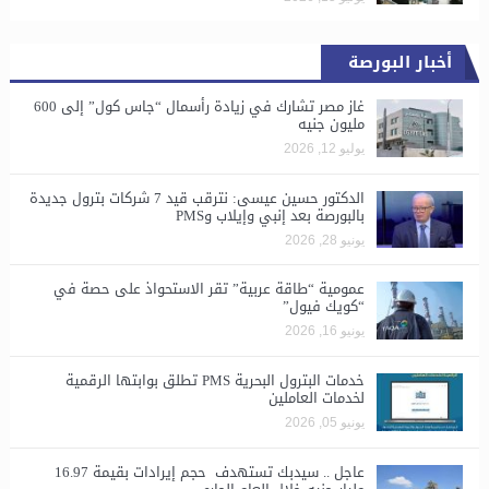
أخبار البورصة
غاز مصر تشارك في زيادة رأسمال “جاس كول” إلى 600
مليون جنيه
يوليو 12, 2026
الدكتور حسين عيسى: نترقب قيد 7 شركات بترول جديدة
بالبورصة بعد إنبي وإيلاب وPMS
يونيو 28, 2026
​عمومية “طاقة عربية” تقر الاستحواذ على حصة في
“كويك فيول”
يونيو 16, 2026
خدمات البترول البحرية PMS تطلق بوابتها الرقمية
لخدمات العاملين
يونيو 05, 2026
عاجل .. سيدبك تستهدف حجم إيرادات بقيمة 16.97