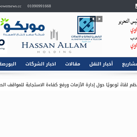
owernews.cc
01090991668
شاريع
أخبار النقل
مقالات
اخبار الشركات
البورصة
ل إدارة الأزمات ورفع كفاءة الاستجابة للمواقف الطارئة
وعكة صحية 