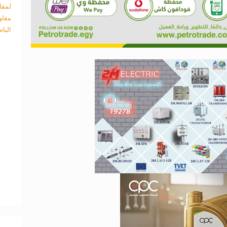
لمقا
مقاو
البا