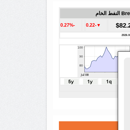
لنفط الخام
$82.
-0.27%
▼-0.22
2026.0