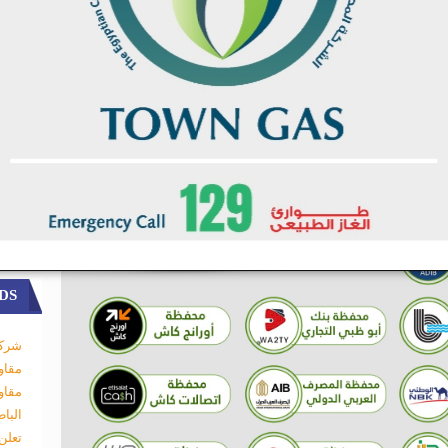
DS
شركة
مقاو
مقاو
البا
تعلن