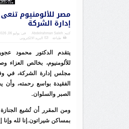
مصر للألومنيوم تنعى
إدارة الشركة
كتبه:
Abdelrahman Saleh
فى:
يوليو 06, 2026
طباعة
البريد الالكترونى
يتقدم الدكتور محمود عجور
للألومنيوم، بخالص العزاء و
مجلس إدارة الشركة، في وفاة
الفقيدة بواسع رحمته، وأن يس
الصبر والسلوان.
ومن المقرر أن تُشيع الجناز
بمساكن شيراتون.إنا لله وإنا إ