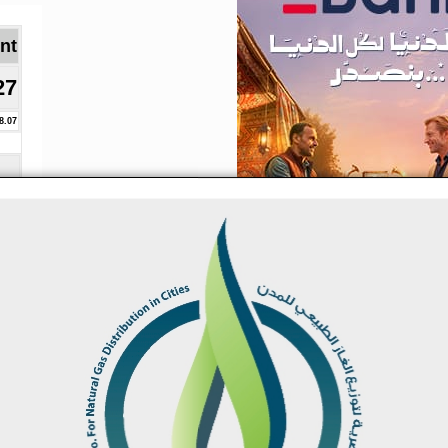
Brent ا
27
8.07