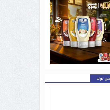
س بوك