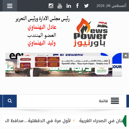
أغسطس 06, 2026
قائمة
ء الغربية
لأول مرة في الدقهلية…محافظ الدقهلية يُطلق مبادرة توصيل أسطوانات الب