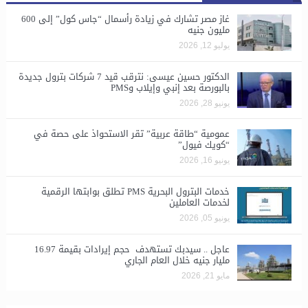
غاز مصر تشارك في زيادة رأسمال “جاس كول” إلى 600
مليون جنيه
يوليو 12, 2026
الدكتور حسين عيسى: نترقب قيد 7 شركات بترول جديدة
بالبورصة بعد إنبي وإيلاب وPMS
يونيو 28, 2026
​عمومية “طاقة عربية” تقر الاستحواذ على حصة في
“كويك فيول”
يونيو 16, 2026
خدمات البترول البحرية PMS تطلق بوابتها الرقمية
لخدمات العاملين
يونيو 05, 2026
عاجل .. سيدبك تستهدف حجم إيرادات بقيمة 16.97
مليار جنيه خلال العام الجاري
مايو 21, 2026