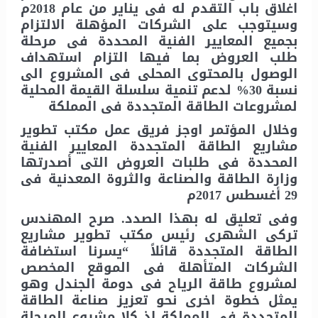
اغلاق باب التقدم له فى يناير من عام 2018م
وسيتوجب على الشركات المؤهلة الالتزام
بجميع المعايير الفنية المحددة فى مرحلة
طلب العروض بما فيها التزام استهداف
الوصول بالمحتوى المحلى فى المشروع الى
نسبة 30% لدعم تنمية سلسلة القيمة المحلية
لمشروعات الطاقة المتجددة فى المملكة
وخلال المؤتمر اوجز فريق عمل مكتب تطوير
مشاريع الطاقة المتجددة المعايير الفنية
المحددة فى طلبات العروض التى أصدرتها
وزارة الطاقة والصناعة والثروة المعدنية فى
29 أغسطس 2017م
وفى تعليق له بهذا الصدد. صرح المهندس
تركى الشهرى رئيس مكتب تطوير مشاريع
الطاقة المتجددة قائلاً “يسرنا استضافة
الشركات المتأهلة فى الموقع المخصص
لمشروع طاقة الرياح فى دومة الجندل وهو
يمثل خطوة اخرى نحو تعزيز صناعة الطاقة
المتجددة فى المملكة إذ كلا مشروع المرحلة