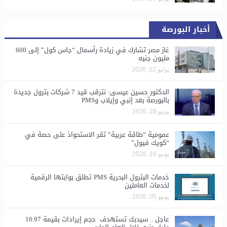
أخبار البورصة
غاز مصر تشارك في زيادة رأسمال “جاس كول” إلى 600
مليون جنيه
يوليو 12, 2026
الدكتور حسين عيسى: نترقب قيد 7 شركات بترول جديدة
بالبورصة بعد إنبي وإيلاب وPMS
يونيو 28, 2026
​عمومية “طاقة عربية” تقر الاستحواذ على حصة في
“كويك فيول”
يونيو 16, 2026
خدمات البترول البحرية PMS تطلق بوابتها الرقمية
لخدمات العاملين
يونيو 05, 2026
عاجل .. سيدبك تستهدف حجم إيرادات بقيمة 16.97