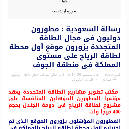
صورة أرشيفية
رسالة السعودية : مطورون
دوليون فى مجال الطاقة
المتجددة يزورون موقع أول محطة
لطاقة الرياح على مستوى
المملكة فى منطقة الجوف
كتبه:
zema
فى:
سبتمبر 29, 2017
فى:
أخبار الطاقة
,
أخبار عاجلة
وسوم:
طباعة
البريد الالكترونى
مكتب تطوير مشاريع الطاقة المتجددة يعقد
مؤتمرا للمطورين المؤهلين للمنافسة على
مشروع لطاقة الرياح فى دومة الجندل بحجم
400 ميجا وات
المطورون المؤهلون يزورون الموقع الذى تم
اختياره لاول محطة لطاقة الرياح بالمملكة فى