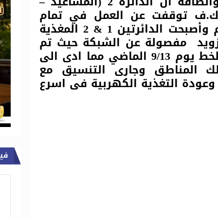
اعلنت وزارة الكهرباء والطاقة ان الدائره 2 (المساعيد –
شيخ زويد) جهد 66 ك.ف توقفت عن العمل في تمام
الساعة 15:30 عصر اليوم وأصبحت الدائرتين 1 & 2 المغذية
زويد مفصولة عن الشبكة حيث تم
فصل الدائره 1 لنفس الخط يوم 9/13 الماضي مما ادى الى
لك المناطق وجارى التنسيق مع
 وعودة التغذية الكهربية فى اسرع
في