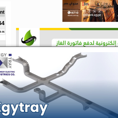
Brent ا
64
8.06