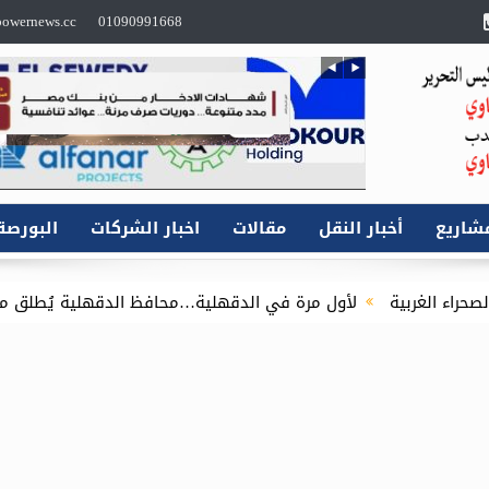
owernews.cc
01090991668
شاريع
أخبار النقل
مقالات
اخبار الشركات
البورصة
 مرة في الدقهلية…محافظ الدقهلية يُطلق مبادرة توصيل أسطوانات البوتاجاز للمنازل عبر ال
“ماريديف” تمكن الصندوق العربي للطاقة من إجراء الفحص النافي