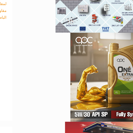
لمقا
مقاو
البا