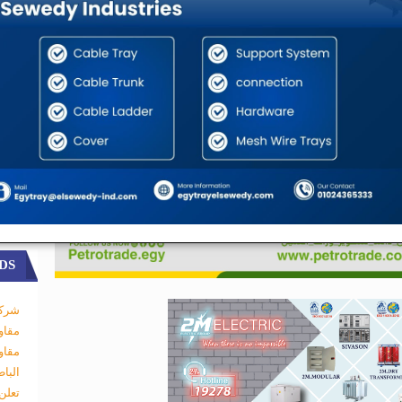
DS
شركة
مقاو
مقاو
البا
تعلن