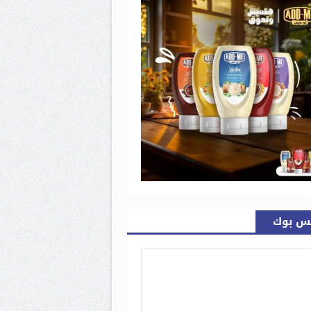
س بوك