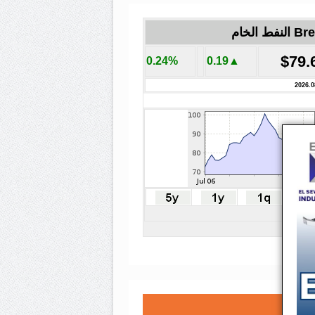
لنفط الخام
$79.
0.24%
▲0.19
2026.0