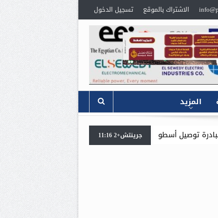
info@p
الاشتراك بالموقع
تسجيل الدخول
المزيد
خط الساخن (19492) بالتعاون مع شركة بوتاجاسكو
جرينتش+2 11:16
 للجهالة