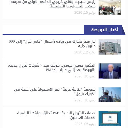
رئيس سيدبك يهنئ خريجي الدفعة الأولى من مدرسة
سيدبك للتكنولوجيا التطبيقية
يوليو 15, 2026
أخبار البورصة
غاز مصر تشارك في زيادة رأسمال “جاس كول” إلى 600
مليون جنيه
يوليو 12, 2026
الدكتور حسين عيسى: نترقب قيد 7 شركات بترول جديدة
بالبورصة بعد إنبي وإيلاب وPMS
يونيو 28, 2026
​عمومية “طاقة عربية” تقر الاستحواذ على حصة في
“كويك فيول”
يونيو 16, 2026
خدمات البترول البحرية PMS تطلق بوابتها الرقمية
لخدمات العاملين
يونيو 05, 2026