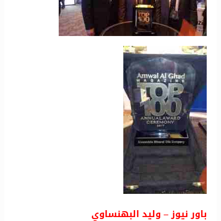
باور نيوز – وليد البهنساوي