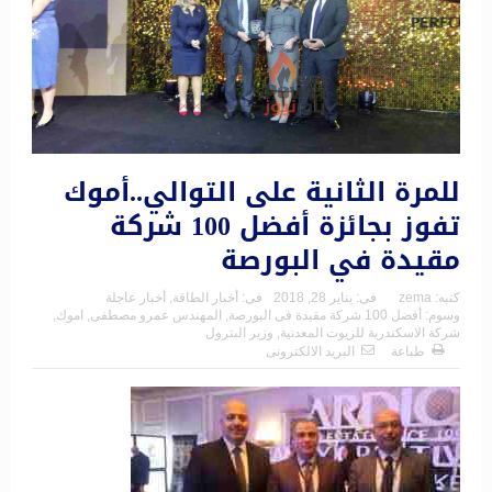
للمرة الثانية على التوالي..أموك
تفوز بجائزة أفضل 100 شركة
مقيدة في البورصة
كتبه:
zema
فى:
يناير 28, 2018
فى:
أخبار الطاقة
,
أخبار عاجلة
وسوم:
أفضل 100 شركة مقيدة فى البورصة
,
المهندس عمرو مصطفى
,
اموك
,
شركة الاسكندرية للزيوت المعدنية
,
وزير البترول
طباعة
البريد الالكترونى