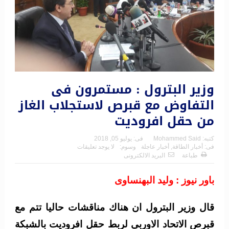
وزير البترول : مستمرون فى
التفاوض مع قبرص لاستجلاب الغاز
من حقل افروديت
كتبه:
Mohammed Said
فى:
يوليو 05, 2018
فى:
أخبار الطاقة
,
أخبار عاجلة
وسوم:
لا يوجد تعليقات
طباعة
البريد الالكترونى
باور نيوز : وليد البهنساوى
قال وزير البترول ان هناك مناقشات حاليا تتم مع
قبرص الاتحاد الاوربى لربط حقل افروديت بالشبكة