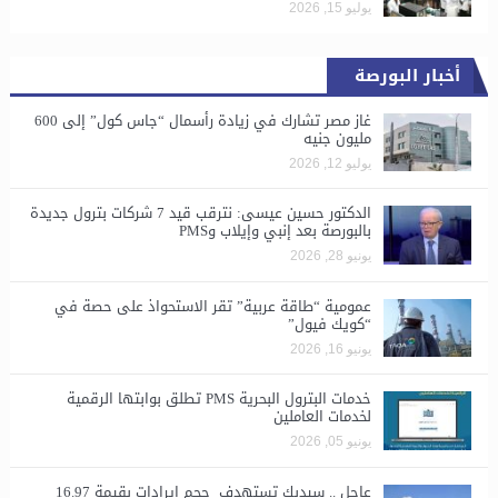
يوليو 15, 2026
أخبار البورصة
غاز مصر تشارك في زيادة رأسمال “جاس كول” إلى 600
مليون جنيه
يوليو 12, 2026
الدكتور حسين عيسى: نترقب قيد 7 شركات بترول جديدة
بالبورصة بعد إنبي وإيلاب وPMS
يونيو 28, 2026
​عمومية “طاقة عربية” تقر الاستحواذ على حصة في
“كويك فيول”
يونيو 16, 2026
خدمات البترول البحرية PMS تطلق بوابتها الرقمية
لخدمات العاملين
يونيو 05, 2026
عاجل .. سيدبك تستهدف حجم إيرادات بقيمة 16.97