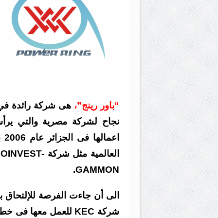
“باور رينج”،
هى شركة رائدة في 
نجاح لشركة مصرية والتي يرأ
اع
العالمية مثل شركة KALPATARU
OINVEST-
GAMMON.