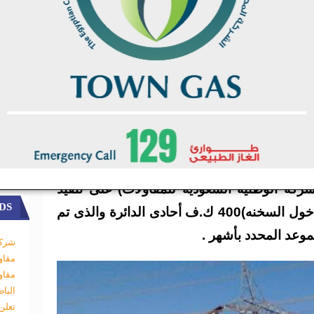
ركة الوطنية السعودية للمقاولات) على تنفيذ
DS
نصف الخط (التبين ابو زعبل – دخول السخنه)400 ك.ف أحادى الدائرة والذى تم
شركة
مقاو
مقاو
البا
تعلن