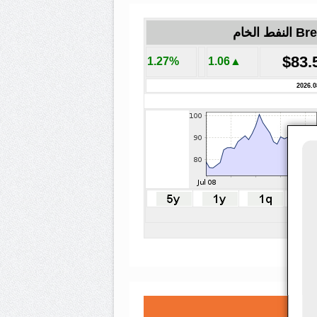
لنفط الخام
$83.
1.27%
▲1.06
2026.0