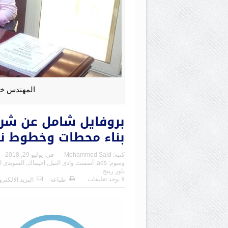
المهندس خا
بروفايل شامل عن شرك
بناء محطات وخطوط نق
كتبه:
Mohammed Said
فى:
يوليو 29, 2018
وسوم:
ads
,
أسمنت وادى النيل
,
اجيماك
,
السويدى ا
باور رينج
لا يوجد تعليقات
طباعة
البريد الالكتر