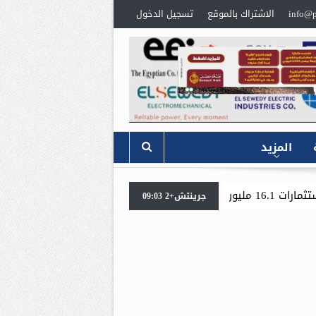
info@p
الاشتراك بالموقع
تسجيل الدخول
المزيد
«جنوب الوادي القابضة للبترول» تنظم لقاءً توعويًا حول إدار
جرينتش+2 09:03