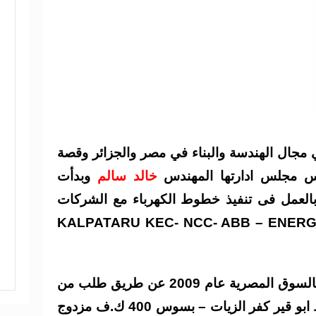
مجال الهندسة والبناء في مصر والجزائر وقصة
س مجلس ادارتها المهندس
خالد سالم
وبدأت
مالها فى الجزائر عام 2006 بالعمل فى تنفيذ خطوط الكهرباء مع الشركات
KEC- NCC- ABB – ENERG
الى أن جاءت الفرصة للإلتحاق بالسوق المصرية عام 2009 عن طريق طلب من
شركة KEC للعمل معها فى خط ابو قير كفر الزيات – بسوس 400 ك.ف مزدوج