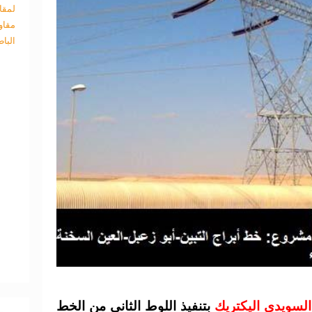
لمقا
مقاو
البا
لسويدى اليكتريك
بتنفيذ اللوط الثانى من الخط