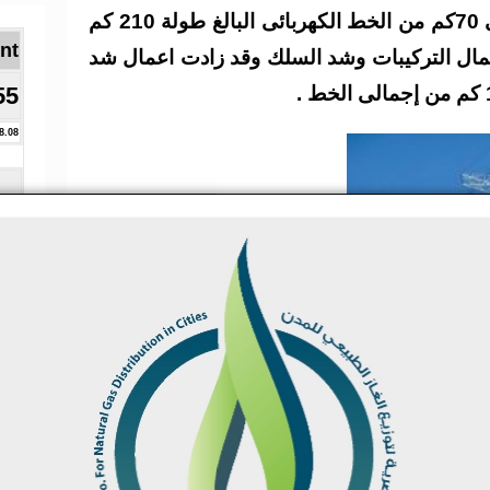
الدائرة لتنفيذ الجزء الأكبر حوالى 70كم من الخط الكهربائى البالغ طولة 210 كم
Brent ا
أعمال التركيبات وشد السلك وقد زادت اعمال شد
55
8.08