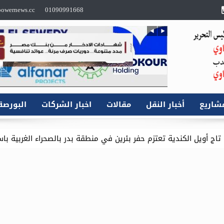
owernews.cc
01090991668
شاريع
أخبار النقل
مقالات
اخبار الشركات
البورصة
 حفر بئرين في منطقة بدر بالصحراء الغربية باستثمارات 16.1 مليون دولار