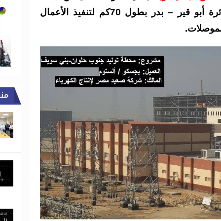
الكهربائى 400ك.ف أحادى الدائرة أبو قير – بدر بطول 70كم لتنفيذ الأعمال
لموصلات.
من