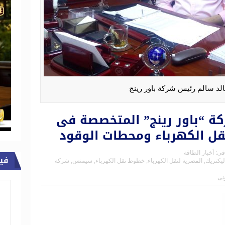
لد سالم رئيس شركة باور رينج
ة “باور رينج” المتخصصة فى
ل الكهرباء ومحطات الوقود
فى:
أخبار الطاقة
في
ليكتريك
,
المصرية لنقل الكهرباء
,
خطوط نقل الكهرباء
,
سيمنس
,
شركة
ونى