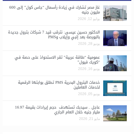
غاز مصر تشارك في زيادة رأسمال “جاس كول” إلى 600
مليون جنيه
يوليو 12, 2026
الدكتور حسين عيسى: نترقب قيد 7 شركات بترول جديدة
بالبورصة بعد إنبي وإيلاب وPMS
يونيو 28, 2026
​عمومية “طاقة عربية” تقر الاستحواذ على حصة في
“كويك فيول”
يونيو 16, 2026
خدمات البترول البحرية PMS تطلق بوابتها الرقمية
لخدمات العاملين
يونيو 05, 2026
عاجل .. سيدبك تستهدف حجم إيرادات بقيمة 16.97
مليار جنيه خلال العام الجاري
مايو 21, 2026