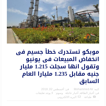
موبكو تستدرك خطأ جسيم فى
انخفاض المبيعات فى يونيو
وتقول انها سجلت 1.215 مليار
جنيه مقابل 1.235 مليارا العام
السابق
كتبه:
Mohammed Ali
فى:
أغسطس 02, 2018
فى:
أخبار الطاقة
,
أخبار عاجلة
وسوم:
لا يوجد تعليقات
طباعة
البريد الالكترونى