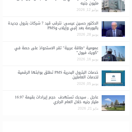
مليون جنيه
يوليو 12, 2026
الدكتور حسين عيسى: نترقب قيد 7 شركات بترول جديدة
بالبورصة بعد إنبي وإيلاب وPMS
يونيو 28, 2026
​عمومية “طاقة عربية” تقر الاستحواذ على حصة في
“كويك فيول”
يونيو 16, 2026
خدمات البترول البحرية PMS تطلق بوابتها الرقمية
لخدمات العاملين
يونيو 05, 2026
عاجل .. سيدبك تستهدف حجم إيرادات بقيمة 16.97
مليار جنيه خلال العام الجاري
مايو 21, 2026