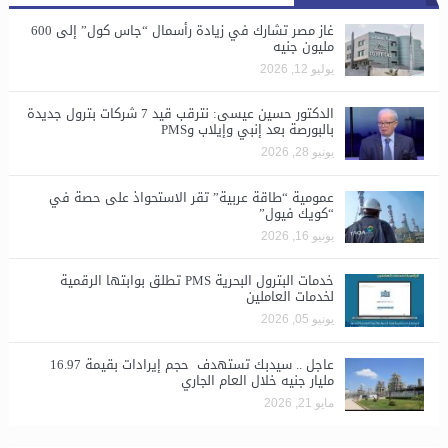
غاز مصر تشارك في زيادة رأسمال “جاس كول” إلى 600
مليون جنيه
يوليو 12, 2026
الدكتور حسين عيسى: نترقب قيد 7 شركات بترول جديدة
بالبورصة بعد إنبي وإيلاب وPMS
يونيو 28, 2026
​عمومية “طاقة عربية” تقر الاستحواذ على حصة في
“كويك فيول”
يونيو 16, 2026
خدمات البترول البحرية PMS تطلق بوابتها الرقمية
لخدمات العاملين
يونيو 05, 2026
عاجل .. سيدبك تستهدف حجم إيرادات بقيمة 16.97
مليار جنيه خلال العام الجاري
مايو 21, 2026