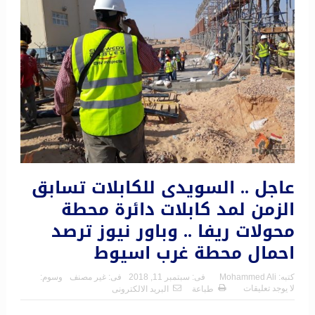
عاجل .. السويدى للكابلات تسابق
الزمن لمد كابلات دائرة محطة
محولات ريفا .. وباور نيوز ترصد
احمال محطة غرب اسيوط
كتبه:
Mohammed Ali
فى:
سبتمبر 11, 2018
فى:
غير مصنف
وسوم:
لا يوجد تعليقات
طباعة
البريد الالكترونى