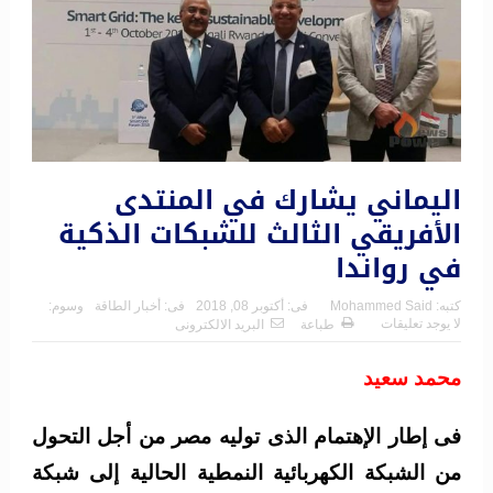
اليماني يشارك في المنتدى
الأفريقي الثالث للشبكات الذكية
في رواندا
كتبه:
Mohammed Said
فى:
أكتوبر 08, 2018
فى:
أخبار الطاقة
وسوم:
لا يوجد تعليقات
طباعة
البريد الالكترونى
محمد سعيد
فى إطار الإهتمام الذى توليه مصر من أجل التحول
من الشبكة الكهربائية النمطية الحالية إلى شبكة