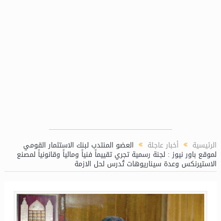
بالتعاون مع شركة بوتاجاسكو
النصر للإسكان” تستهدف
الرئيسية
أخبار عاجلة
العضو المنتدب لبنك الاستثمار القومي
لموقع باور نيوز : لجنة رسمية تجري تقييماً فنياً ومالياً وقانونياً لمصنع
الاستيرنكس وعدة سيناريوهات تُدرس لحل الازمة