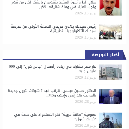
صلاح زلط وأسرة الفقيد يتقدمون بالشكر لكل من قدّم
واجب العزاء في وفاة شقيقه الأكبر
يوليو 16, 2026
رئيس سيدبك يهنئ خريجي الدفعة الأولى من مدرسة
سيدبك للتكنولوجيا التطبيقية
يوليو 15, 2026
أخبار البورصة
غاز مصر تشارك في زيادة رأسمال “جاس كول” إلى 600
مليون جنيه
يوليو 12, 2026
الدكتور حسين عيسى: نترقب قيد 7 شركات بترول جديدة
بالبورصة بعد إنبي وإيلاب وPMS
يونيو 28, 2026
​عمومية “طاقة عربية” تقر الاستحواذ على حصة في
“كويك فيول”
يونيو 16, 2026