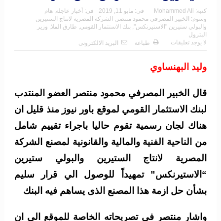
كتبه:
Mohammed Ali
فى:
مايو 11, 2019
فى:
أخبار عاجلة
,
هام
وسوم:
الخبير المصرفي محمود منتصر
,
الشركة المصرية لانتاج الستيرين
والبولي ستيرين "الاستيرنكس"
,
بنك الاستثمار القومي
,
طارق الملا
,
وزير
البترول
لا يوجد تعليقات
طباعة
البريد الالكترونى
وليد البهنساوي
قال الخبير المصرفي محمود منتصر العضو المنتدب
لبنك الاستثمار القومي لموقع باور نيوز منذ قليل ان
هناك لجان رسمية تقوم حاليا باجراء تقييم شامل
من الناحية الفنية والمالية والقانونية لمصنع الشركة
المصرية لانتاج الستيرين والبولي ستيرين
“الاستيرنكس” تمهيداً للوصول الي قرار سليم
بشأن حل ازمة هذا المصنع الذى يساهم فيه البنك
واشار منتصر في تصريحاته الخاصة للموقع الي ان