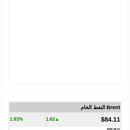
Brent النفط الخام
$84.11
1.93%
▲1.62
2026.08.07