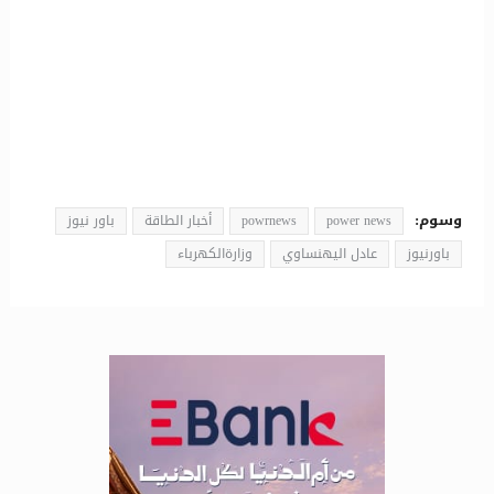
وسوم:
power news
powrnews
أخبار الطاقة
باور نيوز
باورنيوز
عادل اليهنساوي
وزارةالكهرباء