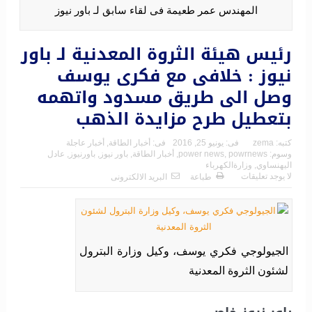
المهندس عمر طعيمة فى لقاء سابق لـ باور نيوز
رئيس هيئة الثروة المعدنية لـ باور
نيوز : خلافى مع فكرى يوسف
وصل الى طريق مسدود واتهمه
بتعطيل طرح مزايدة الذهب
كتبه:
zema
فى:
يونيو 25, 2016
فى:
أخبار الطاقة
,
أخبار عاجلة
وسوم:
powrnews
,
power news
,
أخبار الطاقة
,
باور نيوز
,
باورنيوز
,
عادل
اليهنساوي
,
وزارةالكهرباء
لا يوجد تعليقات
طباعة
البريد الالكترونى
الجيولوجي فكري يوسف، وكيل وزارة البترول
لشئون الثروة المعدنية