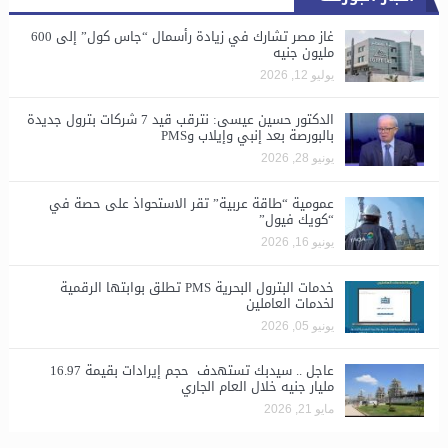
غاز مصر تشارك في زيادة رأسمال “جاس كول” إلى 600
مليون جنيه
يوليو 12, 2026
الدكتور حسين عيسى: نترقب قيد 7 شركات بترول جديدة
بالبورصة بعد إنبي وإيلاب وPMS
يونيو 28, 2026
​عمومية “طاقة عربية” تقر الاستحواذ على حصة في
“كويك فيول”
يونيو 16, 2026
خدمات البترول البحرية PMS تطلق بوابتها الرقمية
لخدمات العاملين
يونيو 05, 2026
عاجل .. سيدبك تستهدف حجم إيرادات بقيمة 16.97
مليار جنيه خلال العام الجاري
مايو 21, 2026