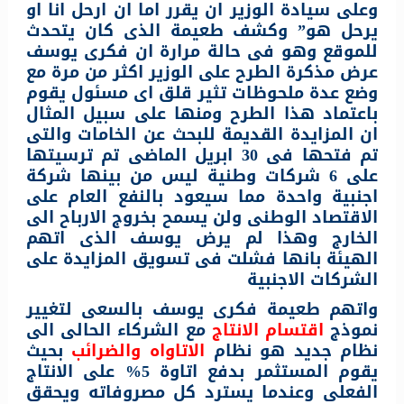
وعلى سيادة الوزير ان يقرر اما ان ارحل انا او
يرحل هو” وكشف طعيمة الذى كان يتحدث
للموقع وهو فى حالة مرارة ان فكرى يوسف
عرض مذكرة الطرح على الوزير اكثر من مرة مع
وضع عدة ملحوظات تثير قلق اى مسئول يقوم
باعتماد هذا الطرح ومنها على سبيل المثال
ان المزايدة القديمة للبحث عن الخامات والتى
تم فتحها فى 30 ابريل الماضى تم ترسيتها
على 6 شركات وطنية ليس من بينها شركة
اجنبية واحدة مما سيعود بالنفع العام على
الاقتصاد الوطنى ولن يسمح بخروج الارباح الى
الخارج وهذا لم يرض يوسف الذى اتهم
الهيئة بانها فشلت فى تسويق المزايدة على
الشركات الاجنبية
واتهم طعيمة فكرى يوسف بالسعى لتغيير
نموذج
اقتسام الانتاج
مع الشركاء الحالى الى
نظام جديد هو نظام
الاتاواه والضرائب
بحيث
يقوم المستثمر بدفع اتاوة 5% على الانتاج
الفعلى وعندما يسترد كل مصروفاته ويحقق