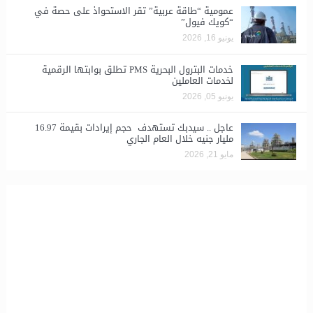
​عمومية “طاقة عربية” تقر الاستحواذ على حصة في
“كويك فيول”
يونيو 16, 2026
خدمات البترول البحرية PMS تطلق بوابتها الرقمية
لخدمات العاملين
يونيو 05, 2026
عاجل .. سيدبك تستهدف حجم إيرادات بقيمة 16.97
مليار جنيه خلال العام الجاري
مايو 21, 2026