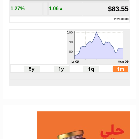
$83.55
1.27%
▲1.06
2026.08.08