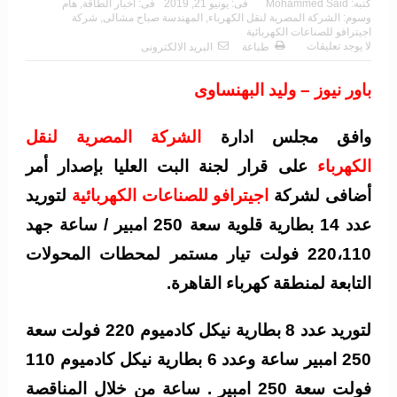
كتبه:
Mohammed Said
فى:
يونيو 21, 2019
فى:
أخبار الطاقة
,
هام
وسوم:
الشركة المصرية لنقل الكهرباء
,
المهندسة صباح مشالى
,
شركة
اجيترافو للصناعات الكهربائية
لا يوجد تعليقات
طباعة
البريد الالكترونى
باور نيوز – وليد البهنساوى
وافق مجلس ادارة
الشركة المصرية لنقل
الكهرباء
على قرار لجنة البت العليا بإصدار أمر
أضافى لشركة
اجيترافو للصناعات الكهربائية
لتوريد
عدد 14 بطارية قلوية سعة 250 امبير / ساعة جهد
220،110 فولت تيار مستمر لمحطات المحولات
التابعة لمنطقة كهرباء القاهرة.
لتوريد عدد 8 بطارية نيكل كادميوم 220 فولت سعة
250 امبير ساعة وعدد 6 بطارية نيكل كادميوم 110
فولت سعة 250 امبير . ساعة من خلال المناقصة