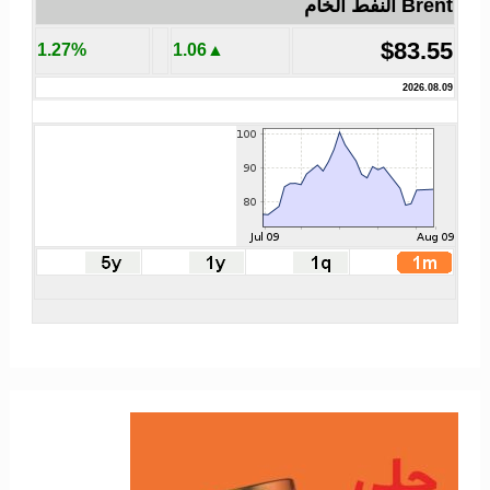
Brent النفط الخام
$83.55
1.27%
▲1.06
2026.08.09