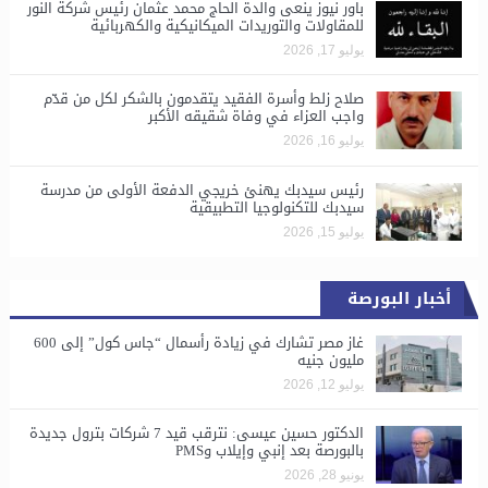
باور نيوز ينعى والدة الحاج محمد عثمان رئيس شركة النور
للمقاولات والتوريدات الميكانيكية والكهربائية
يوليو 17, 2026
صلاح زلط وأسرة الفقيد يتقدمون بالشكر لكل من قدّم
واجب العزاء في وفاة شقيقه الأكبر
يوليو 16, 2026
رئيس سيدبك يهنئ خريجي الدفعة الأولى من مدرسة
سيدبك للتكنولوجيا التطبيقية
يوليو 15, 2026
أخبار البورصة
غاز مصر تشارك في زيادة رأسمال “جاس كول” إلى 600
مليون جنيه
يوليو 12, 2026
الدكتور حسين عيسى: نترقب قيد 7 شركات بترول جديدة
بالبورصة بعد إنبي وإيلاب وPMS
يونيو 28, 2026