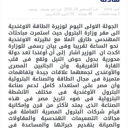
كتبه:
zema
فى:
أغسطس 18, 2016
فى:
غير مصنف
وسوم:
لا يوجد تعليقات
طباعة
البريد الالكترونى
الجولة الاولى اليوم لوزيرة الطاقة الاوغندية
الى مقر وزارة البترول حيث استمرت مباحثات
المهندس طارق الملا مع نظيرته الاوغندية
نحو الساعة تقريبا وفى بيان رسمى للوزارة
اكدت ان الوزير اشار إلى أن أوغندا تعد دولة
محورية بدول حوض النيل وتقع فى قلب
القارة الأفريقية وأن الجانبين المصرى
والأوغندى تجمعهما علاقات جيدة وتفاهمات
متميزة فى مجال الطاقة والصناعة البترولية
وأن مصر على استعداد كامل لدعم صناعة
البترول الأوغندية فى مختلف الأنشطة
البترولية فى ضوء تاريخ مصر فى هذه
الصناعة الذى يمتد لأكثر من قرن وإمكانية
قيام شركات البترول المصرية العاملة فى
مجالات التصميمات الهندسية والمقاولات
والصيانة بتقديم خبراتها والمساعدة فى