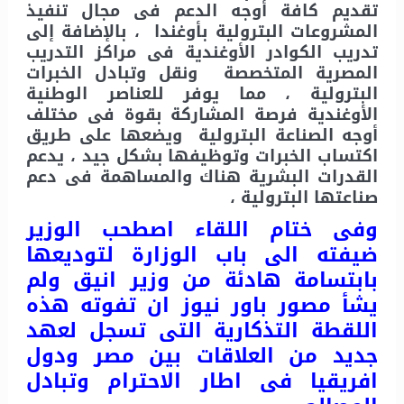
تقديم كافة أوجه الدعم فى مجال تنفيذ
المشروعات البترولية بأوغندا ، بالإضافة إلى
تدريب الكوادر الأوغندية فى مراكز التدريب
المصرية المتخصصة ونقل وتبادل الخبرات
البترولية ، مما يوفر للعناصر الوطنية
الأوغندية فرصة المشاركة بقوة فى مختلف
أوجه الصناعة البترولية ويضعها على طريق
اكتساب الخبرات وتوظيفها بشكل جيد ، يدعم
القدرات البشرية هناك والمساهمة فى دعم
صناعتها البترولية ،
وفى ختام اللقاء اصطحب الوزير
ضيفته الى باب الوزارة لتوديعها
بابتسامة هادئة من وزير انيق ولم
يشأ مصور باور نيوز ان تفوته هذه
اللقطة التذكارية التى تسجل لعهد
جديد من العلاقات بين مصر ودول
افريقيا فى اطار الاحترام وتبادل