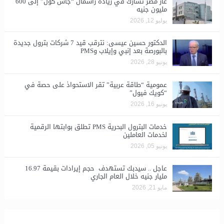
غاز مصر تشارك في زيادة رأسمال “جاس كول” إلى 600
مليون جنيه
يوليو 12, 2026
الدكتور حسين عيسى: نترقب قيد 7 شركات بترول جديدة
بالبورصة بعد إنبي وإيلاب وPMS
يونيو 28, 2026
​عمومية “طاقة عربية” تقر الاستحواذ على حصة في
“كويك فيول”
يونيو 16, 2026
خدمات البترول البحرية PMS تطلق بوابتها الرقمية
لخدمات العاملين
يونيو 05, 2026
عاجل .. سيدبك تستهدف حجم إيرادات بقيمة 16.97
مليار جنيه خلال العام الجاري
مايو 21, 2026