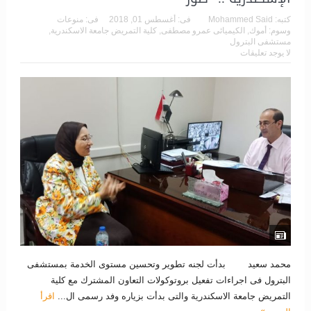
كتبه:
Mohammed Said
فى:
أغسطس 01, 2018
فى:
منوعات
وسوم:
أموك
,
الكيميائى عمرو مصطفى
,
كلية التمريض جامعة الاسكندرية
,
مستشفى البترول
لا يوجد تعليقات
محمد سعيد بدأت لجنه تطوير وتحسين مستوى الخدمة بمستشفى
البترول فى اجراءات تفعيل بروتوكولات التعاون المشترك مع كلية
التمريض جامعة الاسكندرية والتى بدأت بزياره وفد رسمى ال...
اقرأ