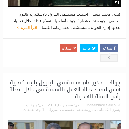
كتب : محمد سعيد احتفلت مسشتفى البترول بالإسكندرية باليوم
العالمي للجودة تحت شعار “الجودة أساسها الثقة”جاء ذلك خلال فعاليات
نفذتها إدارة الجودة بالمستشفى تحت رعاية الكيميا...
اقرأ المزيد
مشاركة
تغريدة
مشاركة
0
جولة لــ مدير عام مستشفي البترول بالإسكندرية
أمس لتفقد حالة العمل بالمستشفى خلال عطلة
رأس السنة الهجرية
كتبه:
Mohammed Said
فى:
سبتمبر 12, 2018
فى:
منوعات
وسوم:
الكيميائى عمرو مصطفى
,
مستشفى البترول
لا يوجد تعليقات