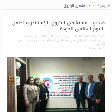
الرئيسية
مستشفى البترول
فيديو .. مستشفى البترول بالإسكندرية تحتفل
باليوم العالمى للجودة
كتبه:
Mohammed Said
فى:
ديسمبر 04, 2018
فى:
منوعات
وسوم:
أموك
,
الكيميائى عمرو مصطفى
,
اليوم العالمى للجودة
,
مستشفى
البترول
لا يوجد تعليقات