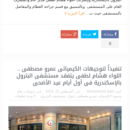
العام على المستشفى وبالتنسيق مع قسم جراحة العظام والمفاصل
بالمستشفى حيث ت...
اقرأ المزيد
مشاركة
تغريدة
مشاركة
0
تنفيذاً لتوجيهات الكيميائى عمرو مصطفى ..
اللواء هشام لطفى يتفقد مستشفى البترول
بالإسكندرية فى أول أيام عيد الأضحى
كتبه:
Mohammed Said
فى:
أغسطس 21, 2018
فى:
منوعات
,
هام
وسوم:
الكيميائى عمرو مصطفى
,
اموك
,
مستشفى البترول
لا يوجد تعليقات