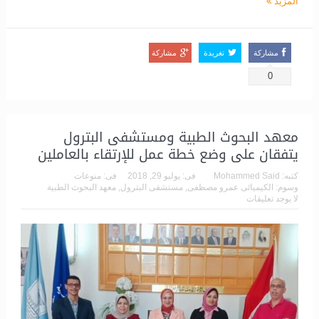
المزيد
مشاركة
تغريدة
مشاركة
0
معهد البحوث الطبية ومستشفى البترول
يتفقان على وضع خطة عمل للإرتقاء بالعاملين
كتبه:
Mohammed Said
فى:
يوليو 29, 2018
فى:
منوعات
وسوم:
الكيميائى عمرو مصطفى
,
مستشفى البترول
,
معهد البحوث الطبية
لا يوجد تعليقات