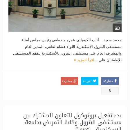
محمد سعيد أناب الكيميائي عمرو مصطفى رئيس مجلس أمناء
مستشفى البترول الإسكندرية اللواء هشام لطفي، المدير العام
والمشرف العام على مستشفى البترول بالأسكندرية لتفقد المستشفى
للإطمئنان على...
اقرأ المزيد
مشاركة
تغريدة
مشاركة
0
بدء تفعيل بروتوكول التعاون المشترك بين
مستشفى البترول وكلية التمريض بجامعة
الإسكندرية .. “صور”