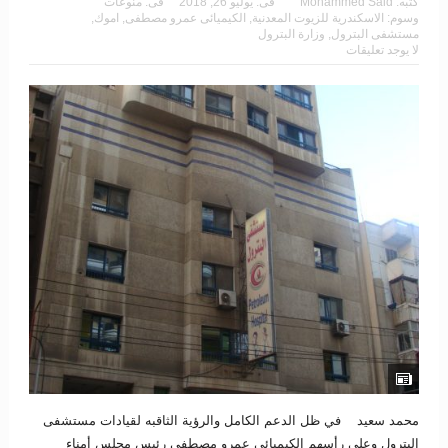
كتبه:
Mohammed Said
فى:
يوليو 26, 2018
فى:
منوعات
وسوم:
الاسكندرية للزيوت المعدنية
,
الكيميائى عمرو مصطفى
,
اموك
,
مستشفى البترول
,
وزارة البترول
لا يوجد تعليقات
محمد سعيد في ظل الدعم الكامل والرؤية الثاقبه لقيادات مستشفى
البترول وعلى رأسهم الكيميائي عمرو مصطفي رئيس مجلس أمناء