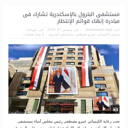
مستشفى البترول بالإسكندرية تشارك فى
مبادرة إنهاء قوائم الإنتظار
كتبه:
Mohammed Said
فى:
سبتمبر 07, 2018
فى:
منوعات
وسوم:
الكيميائى عمرو مصطفى
,
مستشفى البترول
لا يوجد تعليقات
تحت رعاية الكيميائي عمرو مصطفى رئيس مجلس أمناء مستشفى
البترول بالإسكندرية وبإشراف اللواء هشام لطفي مدير عام والمشرف