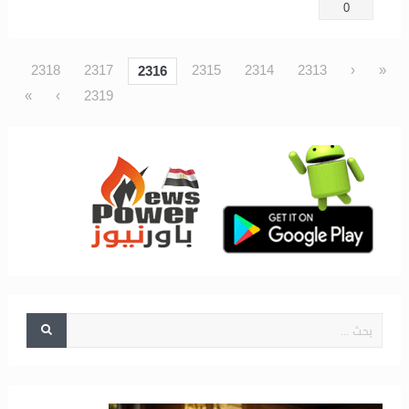
0
2318
2317
2315
2314
2313
‹
«
2316
»
›
2319