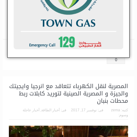
باور نيوز وليد البهنساوى تفقد العميد محمد سمير المتحدث العسكري
السابق و رشاد رفاعي رئيس مجلس إدارة شركة مصر للسياحة جناح
شركة EIM Energy بمعرض و مؤتمر شركات السياحة و السفر الذى
اقيم...
اقرأ المزيد
مشاركة
تغريدة
مشاركة
0
المصرية لنقل الكهرباء تتعاقد مع انرجيا وايجيتك
والجيزة و المصرية الصينية لتوريد كابلات ربط
محطات بنبان
كتبه:
zema
فى:
نوفمبر 17, 2017
فى:
أخبار الطاقة
,
أخبار عاجلة
وسوم: