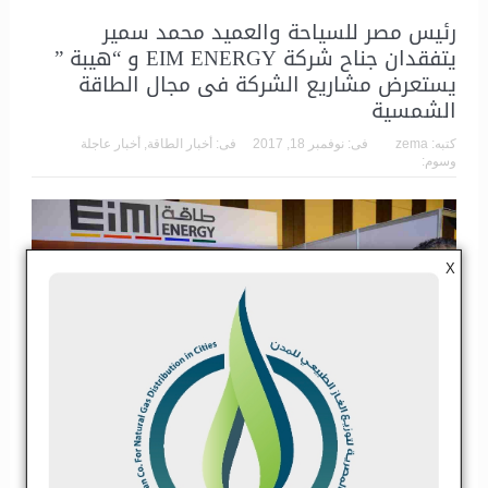
رئيس مصر للسياحة والعميد محمد سمير
يتفقدان جناح شركة EIM ENERGY و “هيبة ”
يستعرض مشاريع الشركة فى مجال الطاقة
الشمسية
كتبه:
zema
فى:
نوفمبر 18, 2017
فى:
أخبار الطاقة
,
أخبار عاجلة
وسوم:
X