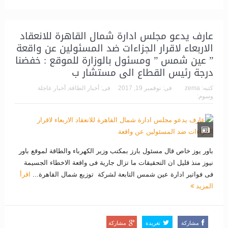
عارف يدعو مجلس ادارة شمال القاهرة للانعقاد
الاربعاء لاقرار الجزاءات ضد المسئولين عن واقعة
” عين شمس ” ومسئول بالوزارة للموقع : خفضنا
درجة رئيس القطاع الى مستشار ب
كتبه:
zema
فى:
نوفمبر 19, 2017
فى:
أخبار الطاقة
,
أخبار عاجلة
وسوم:
باور يوز خاص قال مسئول بارز بمكتب وزير الكهرباء والطاقة لموقع باور
نيوز منذ قليل ان التحقيقات ما تزال جارية فى واقعة الاخطاء الجسيمة
فى فواتير ادارة عين شمس التابعة لشركة توزيع شمال القاهرة...
اقرأ
المزيد
مشاركة
تغريدة
مشاركة