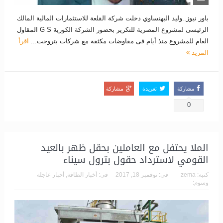
باور نيوز..وليد البهنساوي دخلت شركة القلعة للاستثمارات المالية المالك
الرئيسى لمشروع المصرية للتكرير بحضور الشركة الكورية G S المقاول
العام للمشروع منذ أيام فى مفاوضات مكثفة مع شركات بتروجت...
اقرأ
المزيد
مشاركة
تغريدة
مشاركة
0
الملا يحتفل مع العاملين بحقل ظهر بالعيد
القومي لاسترداد حقول بترول سيناء
كتبه:
zema
فى:
نوفمبر 18, 2017
فى:
أخبار الطاقة
,
أخبار عاجلة
وسوم: