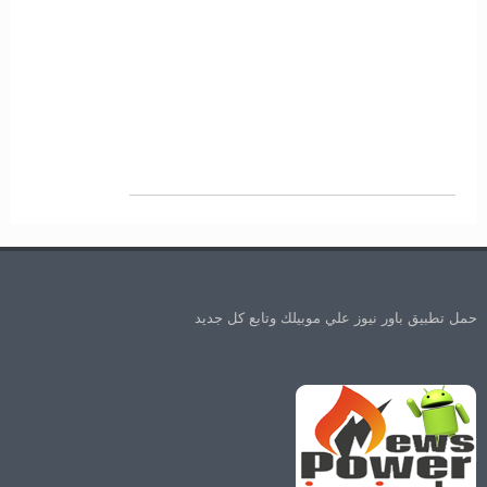
حمل تطبيق باور نيوز علي موبيلك وتابع كل جديد