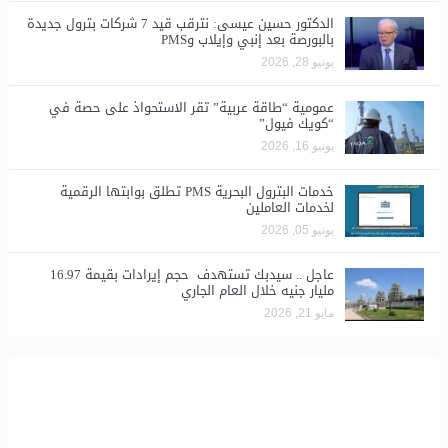
الدكتور حسين عيسى: نترقب قيد 7 شركات بترول جديدة
بالبورصة بعد إنبي وإيلاب وPMS
يونيو 28, 2026
​عمومية “طاقة عربية” تقر الاستحواذ على حصة في
“كويك فيول”
يونيو 16, 2026
خدمات البترول البحرية PMS تطلق بوابتها الرقمية
لخدمات العاملين
يونيو 05, 2026
عاجل .. سيدبك تستهدف حجم إيرادات بقيمة 16.97
مليار جنيه خلال العام الجاري
مايو 21, 2026