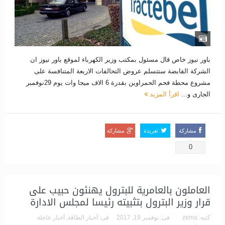
باور نيوز خاص قال مسئول بمكتب وزير الكهرباء لموقع باور نيوز ان
الشركة القابضة ستتسلم عروض التحالفات الاربعة المتنافسة على
مشروع محطة فحم الحمراوين بقدرة 6 الاف ميجا وات يوم 29نوفمبر
الجارى و...
اقرأ المزيد
مشاركة
تغريدة
مشاركة
0
العاملون بالعامرية للبترول يهنئون حبيب على
قرار وزير البترول بتثبيته رئيسا لمجلس الادارة
كتبه:
zema
فى:
نوفمبر 19, 2017
فى:
أخبار الطاقة
,
أخبار عاجلة