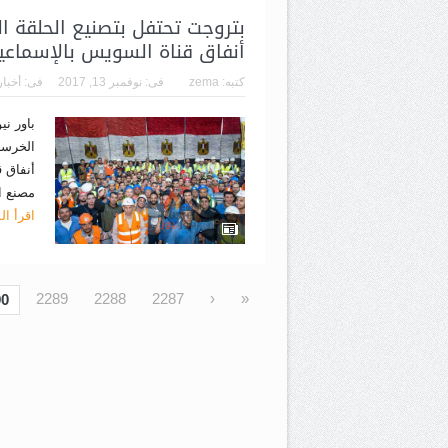
أنفاق قناة السويس بالإسماعيل
كتبه:
zema
فى:
نوفمبر 13, 2017
فى:
أخبار
باور ن
أنفاق ق
مصنع ان
اقرأ ال
2289
2288
2287
‹
«
90