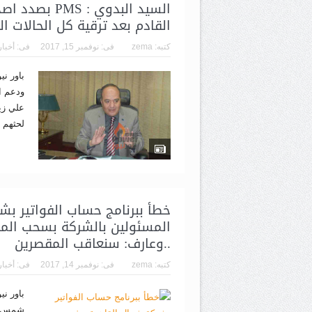
السيد البدوي : 
القادم بعد ترقية كل الحالات القديم
كتبه:
zema
فى:
نوفمبر 15, 2017
فى:
أخبار
باور ني
ودعم ا
علي زيا
لحثهم ع
خطأ ببرنامج حساب الفواتير بش
المسئولين بالشركة بسحب ال
..وعارف: سنعاقب المقصرين
كتبه:
zema
فى:
نوفمبر 14, 2017
فى:
أخبار
باور ني
شمس مح