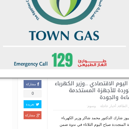
القاهرة لتكرير البترول لبلوغه
مشاركة
شركة
0
 الطاقة
,
أخبار عاجلة
وسوم:
مقاو
تغريدة
مقاو
يوز..محمود رأفت نظمت امس شركة القاهرة
البا
مشاركة
 البترول حفل تكريم للمهندس محمد حشيش
تعلن
جلس الإدارة لبلوغة السن القانونية للمعاش
لمقا
الخيال بطريق طنطا المحلة،وحضر الحفل قيادات
مقاو
..
اقرأ المزيد
البا
ليوم الاقتصادي ..وزير الكهرباء
مشاركة
وردة للأجهزة المستخدمة
0
ءة والجودة
تغريدة
 الطاقة
,
أخبار عاجلة
وسوم:
مشاركة
يوز شارك الدكتور محمد شاكر وزير الكهرباء
 المتجددة صباح اليوم الثلاثاء في ندوة ضمن