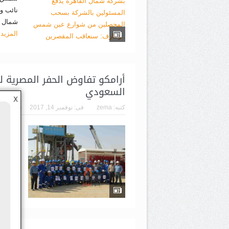
نائب و
شمال ال
المزيد
أرامكو تفاوض الحفر المصرية 
السعودي
X
كتبه:
zema
فى:
نوفمبر 14, 2017
فى:
أخبار
باور ن
عمرو ا
أرامكو
رئيس ش
إم...
اق