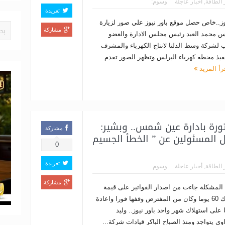
 الطاقة
,
أخبار عاجلة
وسوم:
تغريدة
يوز..خاص حصل موقع باور نيوز علي صور لزيارة
مشاركة
س محمد العبد رئيس مجلس الادارة والعضو
ب لشركة وسط الدلتا لانتاج الكهرباء والمشرف
فيذ محطة كهرباء البرلس وتظهر الصور تقدم
رأ المزيد
ة اصدار 55 الف فاتورة بادارة عين شمس.. وبشير:
مشاركة
كل المسئولين عن ” الخطأ الجسيم
0
تغريدة
 الطاقة
,
أخبار عاجلة
وسوم:
مشاركة
 المشكلة جاءت من اصدار الفواتير على قيمة
استهلاك 60 يوما وكان من المفترض وقفها فورا واعادة
على استهلاك شهر واحد باور نيوز.. وليد
وى يتواجد ومنذ الصباح الباكر قيادات شركة...