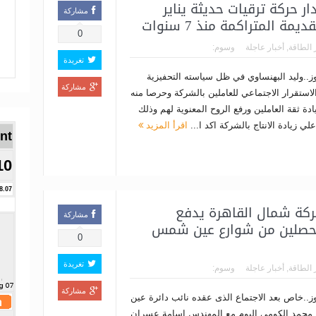
PMS بصدد اصدار حركة ترقيات حديثة يناير
مشاركة
ة المتراكمة منذ 7 سنوات
0
 الطاقة
,
أخبار عاجلة
وسوم:
تغريدة
وز..وليد البهنساوي في ظل سياسته التحفيزية
مشاركة
لاستقرار الاجتماعي للعاملين بالشركة وحرصا منه
دة ثقة العاملين ورفع الروح المعنوية لهم وذلك
لي زيادة الانتاج بالشركة اكد ا...
اقرأ المزيد
Brent ا
10
8.07
ركة شمال القاهرة يدفع
مشاركة
محصلين من شوارع عين شمس
0
تغريدة
 الطاقة
,
أخبار عاجلة
وسوم:
مشاركة
وز..خاص بعد الاجتماع الذى عقده نائب دائرة عين
مد الكومى اليوم مع المهندس اسامة عسران