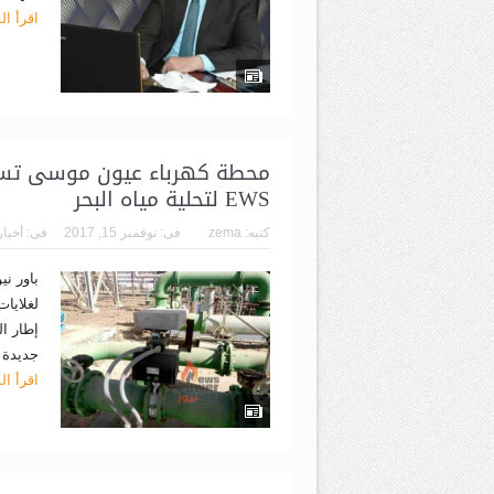
اقرأ ال
محطة كهرباء عيون موسى تستع
EWS لتحلية مياه البحر
كتبه:
zema
فى:
نوفمبر 15, 2017
فى:
أخبار
باور ن
لغلايا
إطار ال
جديدة 
اقرأ ال