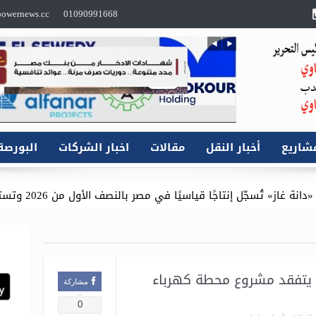
owernews.cc
01090991668
شاريع
أخبار النقل
مقالات
اخبار الشركات
البورصة
ًا قياسيًا في مصر بالنصف الأول من 2026 وتستعيد كافة مستحقاتها المتأخرة
 يتفقد مشروع محطة كهرباء
مشاركة
0