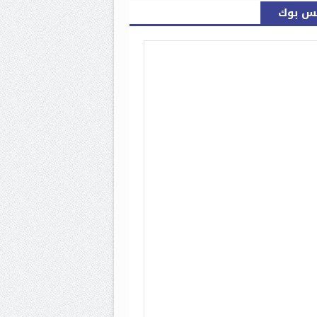
س بوك