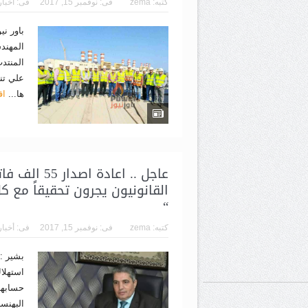
كتبه:
zema
فى:
نوفمبر 15, 2017
فى:
أخبار
باور ن
المهند
المنتد
علي تن
ها...
اق
عاجل .. اعاد
القانونيون يجرون تحقيقاً مع 
“
كتبه:
zema
فى:
نوفمبر 15, 2017
فى:
أخبار
بشير :
حسابها 
البهنسا