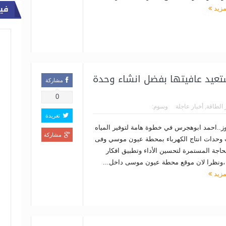
في
مزيد
يد عافيتها بفضل انشاء وحدة
مشاركة
0
 الطاقة
,
أخبار عاجلة
وسوم:
تغريدة
يوز..احمد ابوهجرس في خطوة هامة لتوفير المياه
مشاركة
ت وحدات انتاج الكهرباء بمحطة عيون موسي وفى
حاجة المستمرة لتحسين الأداء وتطبيق افكار
،ونظرا لان موقع محطة عيون موسى داخل...
مزيد