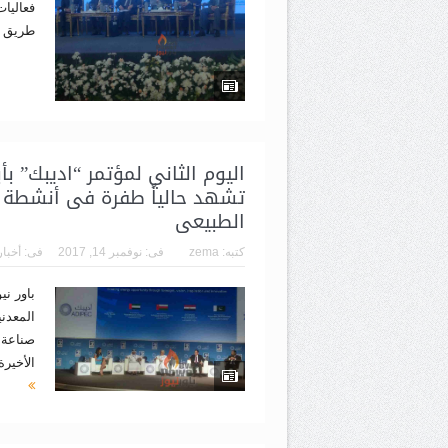
فعاليات
طريق ا
اليوم الثاني لمؤتمر “اديبك” بأب
تشهد حالياً طفرة فى أنشطة الص
الطبيعى
كتبه:
zema
فى:
نوفمبر 14, 2017
فى:
أخبار
باور ني
المعدن
صناعة ا
الأخيرة