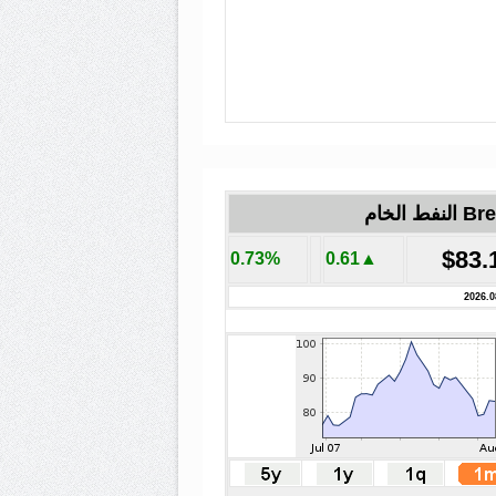
لنفط الخام
$83.
0.73%
▲0.61
2026.0