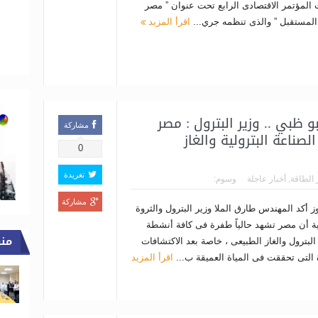
 المؤتمر الاقتصادى الرابع تحت عنوان ” مصر
لمستقبل ” والذى تنظمه جري...
اقرأ المزيد
و ظبي .. وزير البترول : مصر
مشاركة
ناعة البترولية والغاز
0
تغريدة
 الطاقة
,
أخبار عاجلة
وسوم:
مشاركة
وز أكد المهندس طارق الملا وزير البترول والثروة
ية أن مصر تشهد حالياً طفرة فى كافة أنشطة
من
لبترول والغاز الطبيعى ، خاصة بعد الاكتشافات
 التى تحققت فى المياة العميقة ب...
اقرأ المزيد