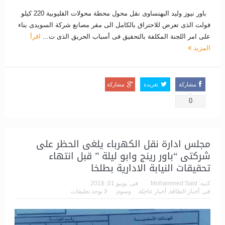
باور نيوز وليد البهنساوى نقل محول محطة محولات القليوبية 220 كيلو
فولت الذى تعرض للاحتراق بالكامل الى مقر مصانع شركة السويدى بناء
على امر اللجنة المكلفة بالتحقيق فى أسباب الحريق الذى ت...
اقرأ
المزيد
مشاركة
تغريدة
مشاركة
0
مجلس ادارة نقل الكهرباء يلغى الحظر على
شركتى “باور رينج وابو ليلة ” قبل انتهاء
تحقيقات النيابة الادارية بطلخا
كتبه:
Mohammed Said
فى:
يونيو 01, 2018
فى:
أخبار الطاقة
,
أخبار عاجلة
وسوم:
لا يوجد تعليقات