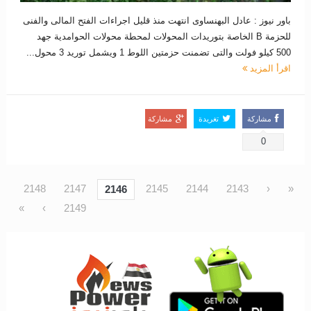
باور نيوز : عادل البهنساوى انتهت منذ قليل اجراءات الفتح المالى والفنى
للحزمة B الخاصة بتوريدات المحولات لمحطة محولات الحوامدية جهد
500 كيلو فولت والتى تضمنت حزمتين اللوط 1 ويشمل توريد 3 محول...
اقرأ المزيد
مشاركة
تغريدة
مشاركة
0
2148
2147
2145
2144
2143
‹
«
2146
»
›
2149