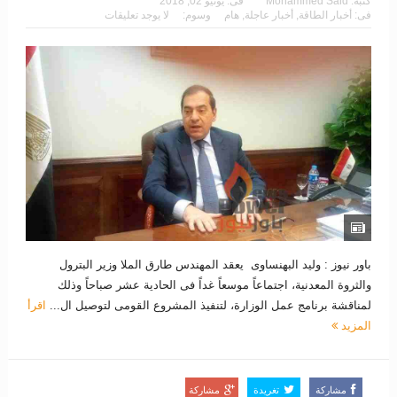
كتبه:
Mohammed Said
فى:
يونيو 02, 2018
فى:
أخبار الطاقة
,
أخبار عاجلة
,
هام
وسوم:
لا يوجد تعليقات
باور نيوز : وليد البهنساوى يعقد المهندس طارق الملا وزير البترول
والثروة المعدنية، اجتماعاً موسعاً غداً فى الحادية عشر صباحاً وذلك
لمناقشة برنامج عمل الوزارة، لتنفيذ المشروع القومى لتوصيل ال...
اقرأ
المزيد
مشاركة
تغريدة
مشاركة