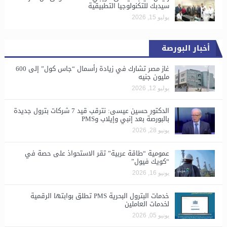
سيدبك للتكنولوجيا التطبيقية
يوليو 15, 2026
أخبار البورصة
غاز مصر تشارك في زيادة رأسمال “جاس كول” إلى 600
مليون جنيه
يوليو 12, 2026
الدكتور حسين عيسى: نترقب قيد 7 شركات بترول جديدة
بالبورصة بعد إنبي وإيلاب وPMS
يونيو 28, 2026
​عمومية “طاقة عربية” تقر الاستحواذ على حصة في
“كويك فيول”
يونيو 16, 2026
خدمات البترول البحرية PMS تطلق بوابتها الرقمية
لخدمات العاملين
يونيو 05, 2026