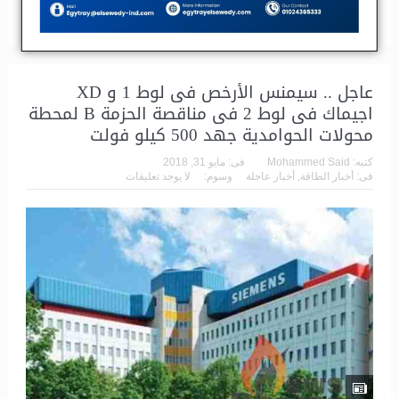
0
عاجل .. سيمنس الأرخص فى لوط 1 و XD
اجيماك فى لوط 2 فى مناقصة الحزمة B لمحطة
محولات الحوامدية جهد 500 كيلو فولت
كتبه:
Mohammed Said
فى:
مايو 31, 2018
فى:
أخبار الطاقة
,
أخبار عاجلة
وسوم:
لا يوجد تعليقات