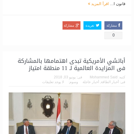
قانون ا...
اقرأ المزيد
مشاركة
تغريدة
مشاركة
0
أباتشي الأمريكية تبدى اهتمامها بالمشاركة
فى المزايدة العالمية لـ 11 منطقة امتياز
كتبه:
Mohammed Said
فى:
يونيو 03, 2018
فى:
أخبار الطاقة
,
أخبار عاجلة
وسوم:
لا يوجد تعليقات