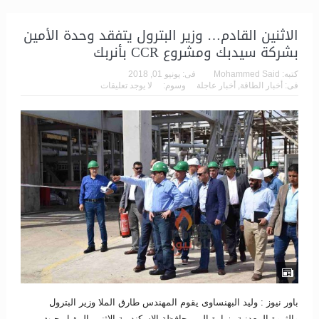
الاثنين القادم… وزير البترول يتفقد وحدة الأمين
بشركة سيدبك ومشروع CCR بأنربك
كتبه:
Mohammed Said
فى:
يونيو 01, 2018
فى:
أخبار الطاقة
,
أخبار عاجلة
وسوم:
لا يوجد تعليقات
باور نيوز : وليد البهنساوى يقوم المهندس طارق الملا وزير البترول
والثروة المعدنية،بزيارة إلى محافظة الإسكندرية الاثنين المقبل حيث