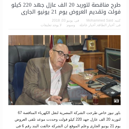
طرح مناقصة لتوربد 20 الف عازل جهد 220 كيلو
فولت وتقديم العروض يوم 21 يونيو الجارى
كتبه:
Mohammed Said
فى:
يونيو 03, 2018
فى:
أخبار الطاقة
,
أخبار عاجلة
وسوم:
لا يوجد تعليقات
باور نيوز خاص طرحت الشركة المصرية لنقل الكهرباء المناقصة 67
لتوريد 20 الف عازل جهد 220 كيلو فولت وحددت موعد تلقى العروض
يوم 21 يونيو الجارى وعلم الموقع ان الشركة خالفت البند رقم 6 فى