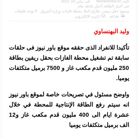
كتبه:
Mohammed Ali
فى:
يناير 01, 2021
فى:
أخبار الطاقة
,
أخبار عاجلة
,
هام
وسوم:
حقل ريفين
,
طارق الملا
,
محطة غازات
,
وزارة البترول
لا يوجد تعليقات
طباعة
البريد الالكترونى
وليد البهنساوي
تأكيدا للانفراد الذى حققه موقع باور نيوز فى حلقات
سابقة تم تشغيل محطة الغازات بحقل ريفين بطاقة
250 مليون قدم مكعب غاز و 7500 برميل متكثفات
يوميا.
واوضح مسئول في تصريحات خاصة لموقع باور نيوز
انه سيتم رفع الطاقة الإنتاجية للمحطة في خلال
عشرة ايام الى 400 مليون قدم مكعب غاز و12
الف برميل متكثفات يوميا