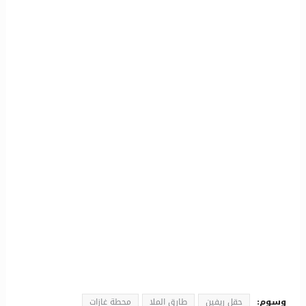
وسوم:
حقل ريفين
طارق الملا
محطة غازات