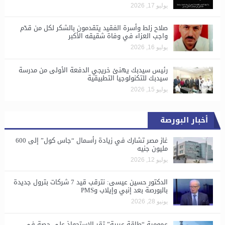
يوليو 17, 2026
صلاح زلط وأسرة الفقيد يتقدمون بالشكر لكل من قدّم
واجب العزاء في وفاة شقيقه الأكبر
يوليو 16, 2026
رئيس سيدبك يهنئ خريجي الدفعة الأولى من مدرسة
سيدبك للتكنولوجيا التطبيقية
يوليو 15, 2026
أخبار البورصة
غاز مصر تشارك في زيادة رأسمال “جاس كول” إلى 600
مليون جنيه
يوليو 12, 2026
الدكتور حسين عيسى: نترقب قيد 7 شركات بترول جديدة
بالبورصة بعد إنبي وإيلاب وPMS
يونيو 28, 2026
​عمومية “طاقة عربية” تقر الاستحواذ على حصة في