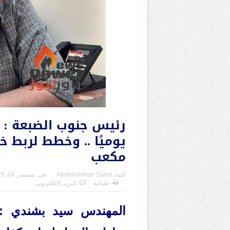
مكعب
كتبه:
Abdelrahman Saleh
فى:
سبتمبر 04, 2025
طباعة
البريد الالكترونى
المهندس سيد بشندي : 