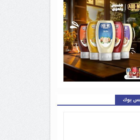
س بوك