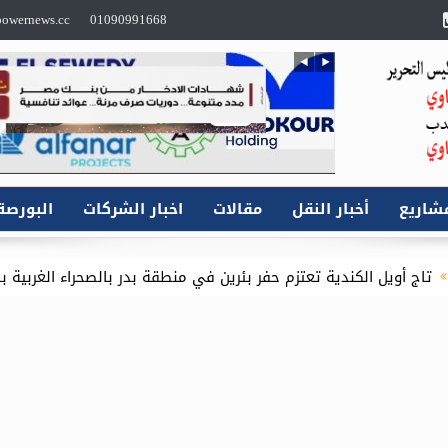
owernews.cc
01090991668
شاريع
أخبار النقل
مقالات
اخبار الشركات
البورصة
تزم حفر بئرين في منطقة بدر بالصحراء الغربية باستثمارات 16.1 مليون دولار