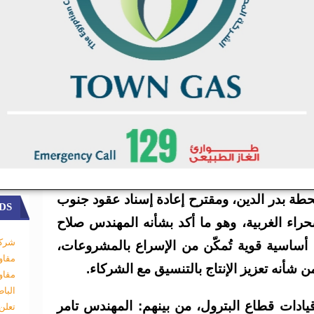
افية جديدة وإنجاز أعمال تقييم الآبار.
يل أول وزارة البترول لشئون الإنتاج أن الشركة
تاج مرتفعة رغم عدم حفر آبار جديدة، مشددًا
 والصحة المهنية وحماية البيئة، وداعيًا لتضمين
خطط الاستثمار المستقبلية.
تور عبدالخالق قدورة رئيس الشركة التونسية
دير العام، للتحديات الخاصة بتنفيذ مشروع ربط
طة بدر الدين، ومقترح إعادة إسناد عقود جنوب
DS
حراء الغربية، وهو ما أكد بشأنه المهندس صلاح
شركة
ة أساسية قوية تُمكّن من الإسراع بالمشروعات،
مقاو
ن شأنه تعزيز الإنتاج بالتنسيق مع الشركاء.
مقاو
البا
ادات قطاع البترول، من بينهم: المهندس تامر
تعلن