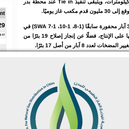
3 بخط 6 بوصة GRE بطول 8 كيلومترات، ويتبقى تنفيذ Tie in عند محطة بدر
عب غاز يوميًا.
Brent ا
29
وأشار بشندي إلى أنه تم إكمال 3 آبار محفورة سابقًا (1-8، 1-10، 1-7 SWA) في
انتظار ربطها بخط بدر–3 لوضعها على الإنتاج، فضلًا عن إنجاز إصلاح 19 بئرًا من
8.07
هندس صلاح عبد الكريم الرئيس التنفيذي لهيئة
كدًا ضرورة تغليب أسس الحوكمة والحفاظ على
سلامة الأصول، وداعمًا جهود الشريك شركة HBS International لإزالة العوائق،
الزمني لحفر الآبار.
عبد الحميد العضو المنتدب التنفيذي للشركة
يجاس” على أهمية استكمال أعمال ربط حقول
 لزيادة الإنتاج والتسريع بدخول الغاز على