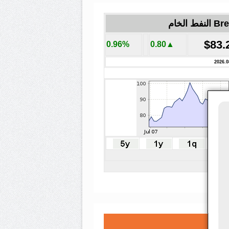
لنفط الخام
$83.
0.96%
▲0.80
2026.0