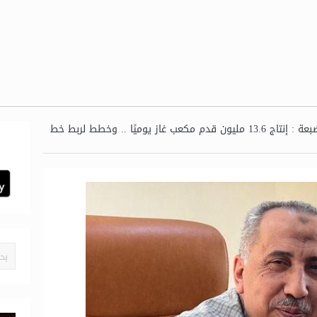
رئيس جنوب الضبعة : إنتاج 13.6 مليون قدم مكعب غاز يوميًا .. وخطط لربط خط