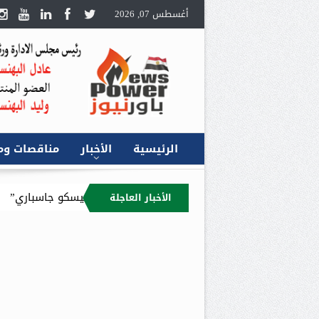
أغسطس 07, 2026
الرئيسية
الأخبار
مناقصات وم
ديراً عاماً في مصر خلفاً لـ “فرانشيسكو جاسباري”
تاج أويل الكندية تع
الأخبار العاجلة
رية لعام 2026/2027 : 9.4 مليار جنيه إجمالي الإيرادات المستهدفة للقابضة وشركاتها التابعة.. وصافي الربح المتوقع 5.5 مليار جنيه