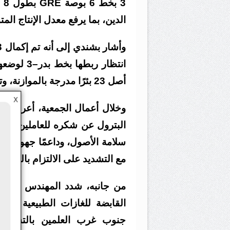
الدين، بما يرفع معدل الإنتاج المتوقع إلى 30 مليون قدم مك
أصل 23 بئرًا مدرجة بالموازنة، وتغيير المضخات لعدد 8 آبار من أصل 17 بئرًا.
X
وخلال أعمال الجمعية، أعرب الم
البترول عن شكره للعاملين، مؤ
مع التشديد على الالتزام بالجدول 
من جانبه، شدد المهندس محمود 
القابضة للغازات الطبيعية “إ
جنوب غرب العلمين بالتسهيلات