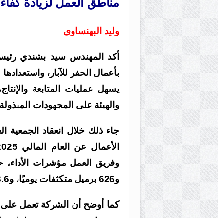
مناطق العمل لزيادة كفاءة 
وليد البهنساوي
أكد المهندس سيد بشندي رئيس 
بأعمال الحفر للآبار، واستعدادها
يسهل عمليات المتابعة والإنتاج،
والهيئة على المجهودات المبذولة.
جاء ذلك خلال انعقاد الجمعية ال
و626 برميل متكثفات يوميًا، و13.6 مليون قدم مكعب غاز يوميًا.
كما أوضح أن الشركة تعمل على 