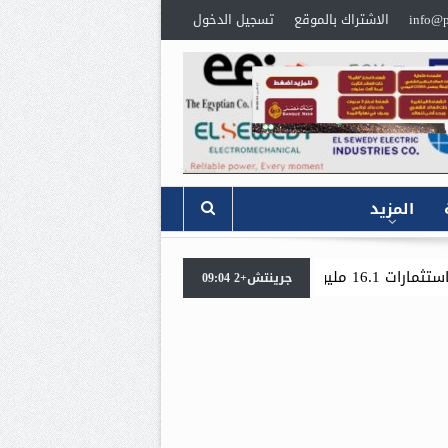
info@p
الاشتراك بالموقع
تسجيل الدخول
المزيد
«جنوب الوادي القابضة للبترول» تنظم لقاءً توعويًا حول إد
جرينتش+2 09:04