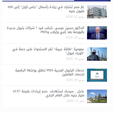
غاز مصر تشارك في زيادة رأسمال “جاس كول” إلى 600
مليون جنيه
يوليو 12, 2026
الدكتور حسين عيسى: نترقب قيد 7 شركات بترول جديدة
بالبورصة بعد إنبي وإيلاب وPMS
يونيو 28, 2026
​عمومية “طاقة عربية” تقر الاستحواذ على حصة في
“كويك فيول”
يونيو 16, 2026
خدمات البترول البحرية PMS تطلق بوابتها الرقمية
لخدمات العاملين
يونيو 05, 2026
عاجل .. سيدبك تستهدف حجم إيرادات بقيمة 16.97
مليار جنيه خلال العام الجاري
مايو 21, 2026