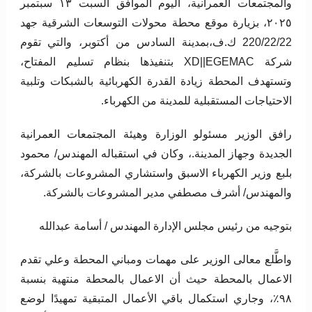
والمجتمعات العمرانية، اليوم الموافق السبت ١٣ سبتمبر
٢٠٢٥، بزيارة موقع محطة محولات التوسعات الشرقية جهد
220/22/22 ك.ف،بمدينة السادس من أكتوبر، والتي تقوم
شركة XD||EGEMAC بتنفيذها بنظام تسليم المفتاح،
وتستهدف المحطة زيادة القدرة الكهربائية بالشبكات وتلبية
الاحتياجات المستقبلية للمدينة من الكهرباء.
رافق الوزير مسئولو الوزارة وهيئة المجتمعات العمرانية
الجديدة وجهاز المدينة.، وكان في استقباله المهندس/ محمود
بلبع وزير الكهرباء الاسبق واستشاري المشروعات بالشركة،
والمهندس/ أشرف مصطفي مدير المشروعات بالشركة.
بتوجيه من رئيس مجلس الإدارة المهندس / أسامة عبدالله
واطَّلع معالى الوزير على مهمات ومباني المحطة وعلي تقدم
الاعمال بالمحطة حيث أن الاعمال بالمحطة منتهية بنسبة
٩٨٪؜، وجاري استكمال باقي الأعمال المتبقية تمهيدًا لوضع