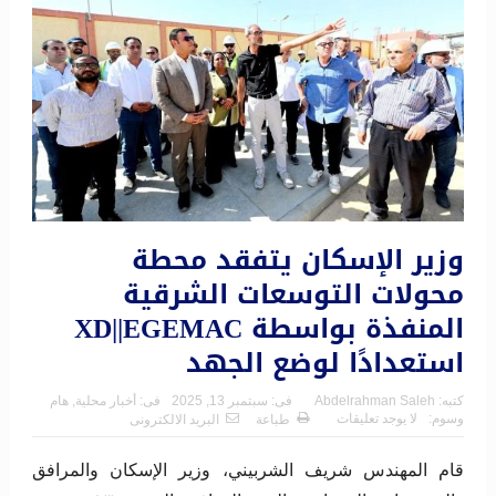
وزير الإسكان يتفقد محطة
محولات التوسعات الشرقية
المنفذة بواسطة XD||EGEMAC
استعدادًا لوضع الجهد
كتبه:
Abdelrahman Saleh
فى:
سبتمبر 13, 2025
فى:
أخبار محلية
,
هام
وسوم:
لا يوجد تعليقات
طباعة
البريد الالكترونى
قام المهندس شريف الشربيني، وزير الإسكان والمرافق