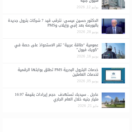
مليون جنيه
يوليو 12, 2026
الدكتور حسين عيسى: نترقب قيد 7 شركات بترول جديدة
بالبورصة بعد إنبي وإيلاب وPMS
يونيو 28, 2026
​عمومية “طاقة عربية” تقر الاستحواذ على حصة في
“كويك فيول”
يونيو 16, 2026
خدمات البترول البحرية PMS تطلق بوابتها الرقمية
لخدمات العاملين
يونيو 05, 2026
عاجل .. سيدبك تستهدف حجم إيرادات بقيمة 16.97
مليار جنيه خلال العام الجاري
مايو 21, 2026